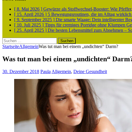
[ 8. Mai 2026 ]
Gewürze als Stoffwechsel-Booster: Wie Pfeff
[ 15. April 2026 ]
5 Bewegungsroutinen, die im Alltag wirklich
[ 9. September 2025 ]
Die smarte Waage: Dein intelligenter Be
[ 10. Juli 2025 ]
Tipps für cremiges Porridge ohne Klumpen
Ge
[ 25. April 2025 ]
Die besten Lebensmittel zum Abnehmen – Sch
Suchen
nach:
Startseite
Allgemein
Was tut man bei einem „undichten“ Darm?
Was tut man bei einem „undichten“ Darm
30. Dezember 2018
Paula
Allgemein
,
Deine Gesundheit