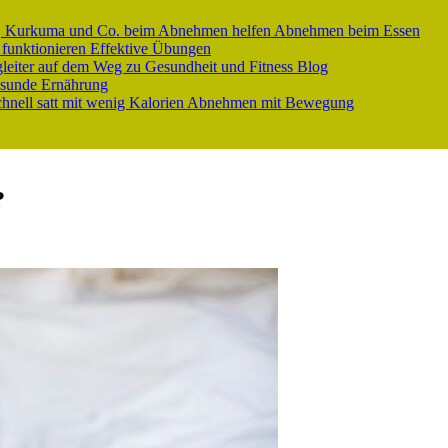
er, Kurkuma und Co. beim Abnehmen helfen
Abnehmen beim Essen
 funktionieren
Effektive Übungen
gleiter auf dem Weg zu Gesundheit und Fitness
Blog
sunde Ernährung
nell satt mit wenig Kalorien
Abnehmen mit Bewegung
?