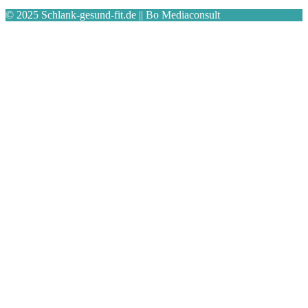
© 2025 Schlank-gesund-fit.de || Bo Mediaconsult