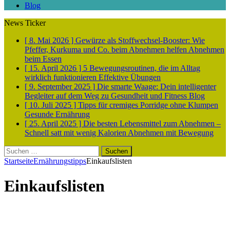
Blog
News Ticker
[ 8. Mai 2026 ]
Gewürze als Stoffwechsel-Booster: Wie
Pfeffer, Kurkuma und Co. beim Abnehmen helfen
Abnehmen
beim Essen
[ 15. April 2026 ]
5 Bewegungsroutinen, die im Alltag
wirklich funktionieren
Effektive Übungen
[ 9. September 2025 ]
Die smarte Waage: Dein intelligenter
Begleiter auf dem Weg zu Gesundheit und Fitness
Blog
[ 10. Juli 2025 ]
Tipps für cremiges Porridge ohne Klumpen
Gesunde Ernährung
[ 25. April 2025 ]
Die besten Lebensmittel zum Abnehmen –
Schnell satt mit wenig Kalorien
Abnehmen mit Bewegung
Suchen
nach:
Startseite
Ernährungstipps
Einkaufslisten
Einkaufslisten