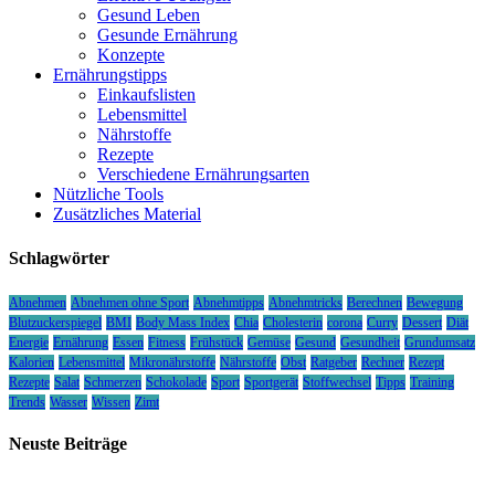
Gesund Leben
Gesunde Ernährung
Konzepte
Ernährungstipps
Einkaufslisten
Lebensmittel
Nährstoffe
Rezepte
Verschiedene Ernährungsarten
Nützliche Tools
Zusätzliches Material
Schlagwörter
Abnehmen
Abnehmen ohne Sport
Abnehmtipps
Abnehmtricks
Berechnen
Bewegung
Blutzuckerspiegel
BMI
Body Mass Index
Chia
Cholesterin
corona
Curry
Dessert
Diät
Energie
Ernährung
Essen
Fitness
Frühstück
Gemüse
Gesund
Gesundheit
Grundumsatz
Kalorien
Lebensmittel
Mikronährstoffe
Nährstoffe
Obst
Ratgeber
Rechner
Rezept
Rezepte
Salat
Schmerzen
Schokolade
Sport
Sportgerät
Stoffwechsel
Tipps
Training
Trends
Wasser
Wissen
Zimt
Neuste Beiträge