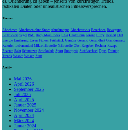
es, Orientierung zu geben – jenseits von kurzfristigen Trends,
radikalen Diäten oder unrealistischen Fitnessversprechen.
Themen
Abnehmen
Abnehmen ohne Sport
Abnehmtipps
Abnehmtricks
Berechnen
Bewegung
Blutzuckerspiegel
BMI
Body Mass Index
Chia
Cholesterin
corona
Curry
Dessert
Diät
Energie
Ernährung
Essen
Fitness
Frühstück
Gemüse
Gesund
Gesundheit
Grundumsatz
Kalorien
Lebensmittel
Mikronährstoffe
Nährstoffe
Obst
Ratgeber
Rechner
Rezept
Rezepte
Salat
Schmerzen
Schokolade
Sport
Sportgerät
Stoffwechsel
Tipps
Training
Trends
Wasser
Wissen
Zimt
Archiv
Mai 2026
April 2026
September 2025
Juli 2025
April 2025
Januar 2025
November 2024
April 2024
März 2024
Januar 2024