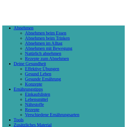
Abnehmen
Abnehmen beim Essen
Abnehmen beim Trinken
Abnehmen im Alltag
Abnehmen mit Bewegung
Natürlich abnehmen
Rezepte zum Abnehmen
Deine Gesundheit
Effektive Übungen
Gesund Leben
Gesunde Ernährung
Konzepte
Ernährungstipps
Einkaufslisten
Lebensmittel
Nährstoffe
Rezepte
Verschiedene Ernährungsarten
Tools
Zusätzliches Material