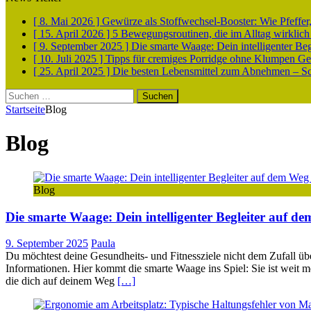
[ 8. Mai 2026 ]
Gewürze als Stoffwechsel-Booster: Wie Pfeff
[ 15. April 2026 ]
5 Bewegungsroutinen, die im Alltag wirklich
[ 9. September 2025 ]
Die smarte Waage: Dein intelligenter Be
[ 10. Juli 2025 ]
Tipps für cremiges Porridge ohne Klumpen
Ge
[ 25. April 2025 ]
Die besten Lebensmittel zum Abnehmen – Sch
Suchen
nach:
Startseite
Blog
Blog
Blog
Die smarte Waage: Dein intelligenter Begleiter auf d
9. September 2025
Paula
Du möchtest deine Gesundheits- und Fitnessziele nicht dem Zufall übe
Informationen. Hier kommt die smarte Waage ins Spiel: Sie ist weit me
die dich auf deinem Weg
[…]