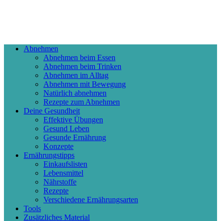
Abnehmen
Abnehmen beim Essen
Abnehmen beim Trinken
Abnehmen im Alltag
Abnehmen mit Bewegung
Natürlich abnehmen
Rezepte zum Abnehmen
Deine Gesundheit
Effektive Übungen
Gesund Leben
Gesunde Ernährung
Konzepte
Ernährungstipps
Einkaufslisten
Lebensmittel
Nährstoffe
Rezepte
Verschiedene Ernährungsarten
Tools
Zusätzliches Material