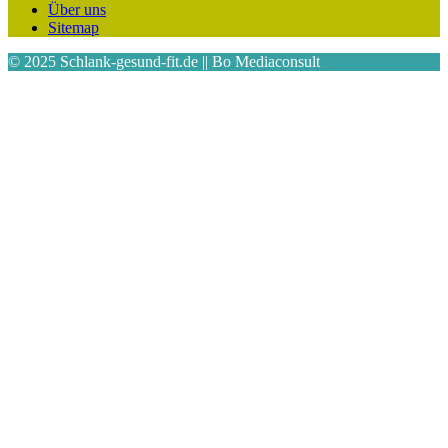
Über uns
Sitemap
© 2025 Schlank-gesund-fit.de || Bo Mediaconsult