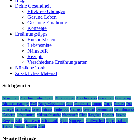
Blog
Deine Gesundheit
Effektive Übungen
Gesund Leben
Gesunde Ernährung
Konzepte
Ernährungstipps
Einkaufslisten
Lebensmittel
Nährstoffe
Rezepte
Verschiedene Ernährungsarten
Nützliche Tools
Zusätzliches Material
Schlagwörter
Abnehmen
Abnehmen ohne Sport
Abnehmtipps
Abnehmtricks
Berechnen
Bewegung
Blutzuckerspiegel
BMI
Body Mass Index
Chia
Cholesterin
corona
Curry
Dessert
Diät
Energie
Ernährung
Essen
Fitness
Frühstück
Gemüse
Gesund
Gesundheit
Grundumsatz
Kalorien
Lebensmittel
Mikronährstoffe
Nährstoffe
Obst
Ratgeber
Rechner
Rezept
Rezepte
Salat
Schmerzen
Schokolade
Sport
Sportgerät
Stoffwechsel
Tipps
Training
Trends
Wasser
Wissen
Zimt
Neuste Beiträge