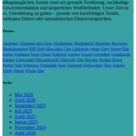
alltagstauglichen Ansatz rund um gesunde Ernährung, nachhaltige
Gewichtsreduktion und körperliches Wohlbefinden. Unser Ziel ist
es, Orientierung zu geben – jenseits von kurzfristigen Trends,
radikalen Diäten oder unrealistischen Fitnessversprechen.
Themen
Abnehmen
Abnehmen ohne Sport
Abnehmtipps
Abnehmtricks
Berechnen
Bewegung
Blutzuckerspiegel
BMI
Body Mass Index
Chia
Cholesterin
corona
Curry
Dessert
Diät
Energie
Ernährung
Essen
Fitness
Frühstück
Gemüse
Gesund
Gesundheit
Grundumsatz
Kalorien
Lebensmittel
Mikronährstoffe
Nährstoffe
Obst
Ratgeber
Rechner
Rezept
Rezepte
Salat
Schmerzen
Schokolade
Sport
Sportgerät
Stoffwechsel
Tipps
Training
Trends
Wasser
Wissen
Zimt
Archiv
Mai 2026
April 2026
September 2025
Juli 2025
April 2025
Januar 2025
November 2024
April 2024