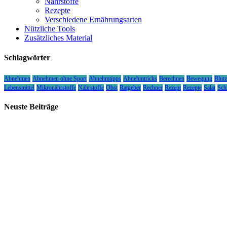
Nährstoffe
Rezepte
Verschiedene Ernährungsarten
Nützliche Tools
Zusätzliches Material
Schlagwörter
Abnehmen
Abnehmen ohne Sport
Abnehmtipps
Abnehmtricks
Berechnen
Bewegung
Blutz
Lebensmittel
Mikronährstoffe
Nährstoffe
Obst
Ratgeber
Rechner
Rezept
Rezepte
Salat
Sch
Neuste Beiträge