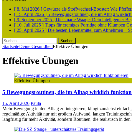
[ 8. Mai 2026 ]
Gewürze als Stoffwechsel-Booster: Wie Pfeff
[ 15. April 2026 ]
5 Bewegungsroutinen, die im Alltag wirklich
[ 9. September 2025 ]
Die smarte Waage: Dein intelligenter Be
[ 10. Juli 2025 ]
Tipps für cremiges Porridge ohne Klumpen
Ge
[ 25. April 2025 ]
Die besten Lebensmittel zum Abnehmen – Sch
Suchen
nach:
Startseite
Deine Gesundheit
Effektive Übungen
Effektive Übungen
Effektive Übungen
5 Bewegungsroutinen, die im Alltag wirklich funktion
15. April 2026
Paula
Mehr Bewegung in den Alltag zu integrieren, klingt zunächst einfach, 
regelmäßige Aktivität nur mit großem Aufwand, langen Trainingseinhei
langfristig für mehr Aktivität, sondern Routinen, die realistisch in de