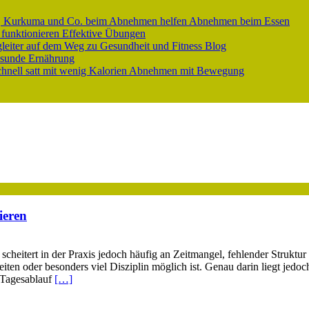
er, Kurkuma und Co. beim Abnehmen helfen
Abnehmen beim Essen
 funktionieren
Effektive Übungen
gleiter auf dem Weg zu Gesundheit und Fitness
Blog
sunde Ernährung
nell satt mit wenig Kalorien
Abnehmen mit Bewegung
ieren
scheitert in der Praxis jedoch häufig an Zeitmangel, fehlender Struktu
ten oder besonders viel Disziplin möglich ist. Genau darin liegt jedoc
n Tagesablauf
[…]