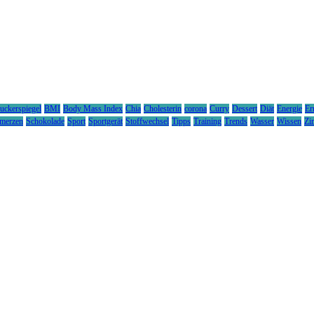
uckerspiegel
BMI
Body Mass Index
Chia
Cholesterin
corona
Curry
Dessert
Diät
Energie
Er
merzen
Schokolade
Sport
Sportgerät
Stoffwechsel
Tipps
Training
Trends
Wasser
Wissen
Zi