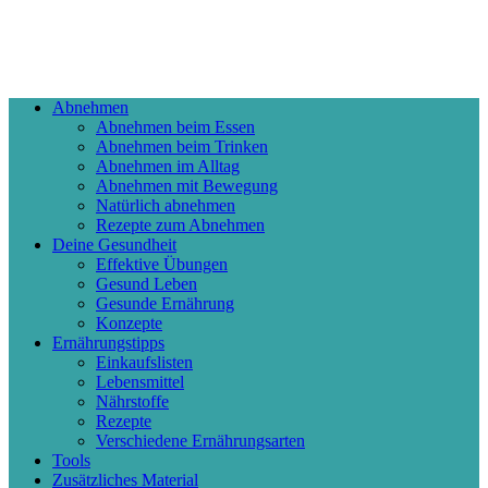
Abnehmen
Abnehmen beim Essen
Abnehmen beim Trinken
Abnehmen im Alltag
Abnehmen mit Bewegung
Natürlich abnehmen
Rezepte zum Abnehmen
Deine Gesundheit
Effektive Übungen
Gesund Leben
Gesunde Ernährung
Konzepte
Ernährungstipps
Einkaufslisten
Lebensmittel
Nährstoffe
Rezepte
Verschiedene Ernährungsarten
Tools
Zusätzliches Material