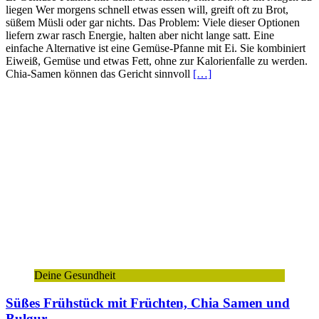
liegen Wer morgens schnell etwas essen will, greift oft zu Brot,
süßem Müsli oder gar nichts. Das Problem: Viele dieser Optionen
liefern zwar rasch Energie, halten aber nicht lange satt. Eine
einfache Alternative ist eine Gemüse-Pfanne mit Ei. Sie kombiniert
Eiweiß, Gemüse und etwas Fett, ohne zur Kalorienfalle zu werden.
Chia-Samen können das Gericht sinnvoll
[…]
Deine Gesundheit
Süßes Frühstück mit Früchten, Chia Samen und
Bulgur