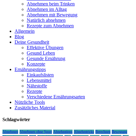
Abnehmen beim Trinken
Abnehmen im Alltag
Abnehmen mit Bewegung
Natürlich abnehmen
Rezepte zum Abnehmen
Allgemein
Blog
Deine Gesundheit
Effektive Übungen
Gesund Leben
Gesunde Ernährung
Konzepte
Ernährungstipps
Einkaufslisten
Lebensmittel
Nährstoffe
Rezepte
Verschiedene Ernährungsarten
Nützliche Tools
Zusätzliches Material
Schlagwörter
Abnehmen
Abnehmen ohne Sport
Abnehmtipps
Abnehmtricks
Berechnen
Bewegung