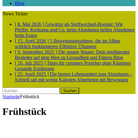
Blog
News Ticker
[ 8. Mai 2026 ]
Gewürze als Stoffwechsel-Booster: Wie
Pfeffer, Kurkuma und Co. beim Abnehmen helfen
Abnehmen
beim Essen
[ 15. April 2026 ]
5 Bewegungsroutinen, die im Alltag
wirklich funktionieren
Effektive Übungen
[ 9. September 2025 ]
Die smarte Waage: Dein intelligenter
Begleiter auf dem Weg zu Gesundheit und Fitness
Blog
[ 10. Juli 2025 ]
Tipps für cremiges Porridge ohne Klumpen
Gesunde Ernährung
[ 25. April 2025 ]
Die besten Lebensmittel zum Abnehmen –
Schnell satt mit wenig Kalorien
Abnehmen mit Bewegung
Suchen
nach:
Startseite
Frühstück
Frühstück