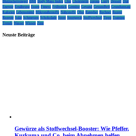
Blutzuckerspiegel
BMI
Body Mass Index
Chia
Cholesterin
corona
Curry
Dessert
Diät
Energie
Ernährung
Essen
Fitness
Frühstück
Gemüse
Gesund
Gesundheit
Grundumsatz
Kalorien
Lebensmittel
Mikronährstoffe
Nährstoffe
Obst
Ratgeber
Rechner
Rezept
Rezepte
Salat
Schmerzen
Schokolade
Sport
Sportgerät
Stoffwechsel
Tipps
Training
Trends
Wasser
Wissen
Zimt
Neuste Beiträge
Gewürze als Stoffwechsel-Booster: Wie Pfeffer,
Kurkuma und Co. beim Abnehmen helfen