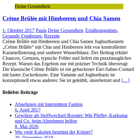
Deine Gesundheit
Crème Brûlée mit Himbeeren und Chia Samen
1. Oktober 2017
Paula
Deine Gesundheit
,
Ernährungstipps
,
Gesunde Ernährung
,
Rezepte
Crème Brûlée mit Himbeeren und Chia Samen Joghurtbasierte
„Crème Brûlée“ mit Chia und Himbeeren lebt von kontrollierter
Karamellisierung und sauberer Wasserbilanz. Der Beitrag erklärt
Chancen, Grenzen, typische Fehler und liefert ein praxistaugliches
Rezept. Warum das Ergebnis nur mit präziser Technik überzeugt
Die klassische Crème Brûlée ist ein gebackener Eier-Sahne-Custard
mit harter Zuckerkruste. Eine Variante auf Joghurtbasis ist
konzeptionell etwas anderes: Sie ist gekühlt, säurebetont und
[…]
Beliebte Beiträge
Abnehmen mit Intermittent Fasting
6. April 2017
Gewürze als Stoffwechsel-Booster: Wie Pfeffer, Kurkuma
und Co. beim Abnehmen helfen
8. Mai 2026
Wie viele Kalorien benötigt der Körper?
30. Dezember 2018