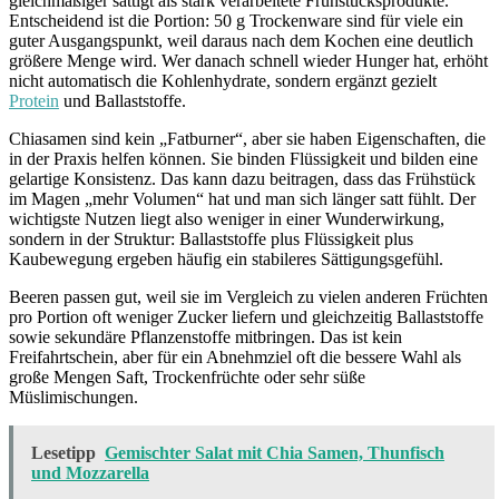
gleichmäßiger sättigt als stark verarbeitete Frühstücksprodukte.
Entscheidend ist die Portion: 50 g Trockenware sind für viele ein
guter Ausgangspunkt, weil daraus nach dem Kochen eine deutlich
größere Menge wird. Wer danach schnell wieder Hunger hat, erhöht
nicht automatisch die Kohlenhydrate, sondern ergänzt gezielt
Protein
und Ballaststoffe.
Chiasamen sind kein „Fatburner“, aber sie haben Eigenschaften, die
in der Praxis helfen können. Sie binden Flüssigkeit und bilden eine
gelartige Konsistenz. Das kann dazu beitragen, dass das Frühstück
im Magen „mehr Volumen“ hat und man sich länger satt fühlt. Der
wichtigste Nutzen liegt also weniger in einer Wunderwirkung,
sondern in der Struktur: Ballaststoffe plus Flüssigkeit plus
Kaubewegung ergeben häufig ein stabileres Sättigungsgefühl.
Beeren passen gut, weil sie im Vergleich zu vielen anderen Früchten
pro Portion oft weniger Zucker liefern und gleichzeitig Ballaststoffe
sowie sekundäre Pflanzenstoffe mitbringen. Das ist kein
Freifahrtschein, aber für ein Abnehmziel oft die bessere Wahl als
große Mengen Saft, Trockenfrüchte oder sehr süße
Müslimischungen.
Lesetipp
Gemischter Salat mit Chia Samen, Thunfisch
und Mozzarella