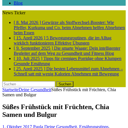
Blog
News Ticker
[ 8. Mai 2026 ]
Gewürze als Stoffwechsel-Booster: Wie
Pfeffer, Kurkuma und Co. beim Abnehmen helfen
Abnehmen
beim Essen
[ 15. April 2026 ]
5 Bewegungsroutinen, die im Alltag
wirklich funktionieren
Effektive Übungen
[ 9. September 2025 ]
Die smarte Waage: Dein intelligenter
Begleiter auf dem Weg zu Gesundheit und Fitness
Blog
[ 10. Juli 2025 ]
Tipps für cremiges Porridge ohne Klumpen
Gesunde Ernährung
[ 25. April 2025 ]
Die besten Lebensmittel zum Abnehmen –
Schnell satt mit wenig Kalorien
Abnehmen mit Bewegung
Suchen
nach:
Startseite
Deine Gesundheit
Süßes Frühstück mit Früchten, Chia
Samen und Bulgur
Süßes Frühstück mit Früchten, Chia
Samen und Bulgur
1. Oktober 2017
Paula
Deine Gesundheit
,
Ernährungstipps
,