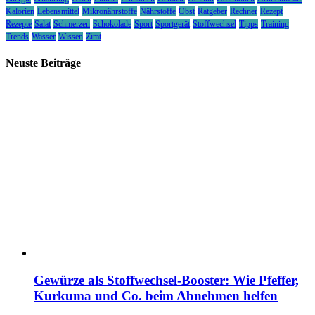
Kalorien
Lebensmittel
Mikronährstoffe
Nährstoffe
Obst
Ratgeber
Rechner
Rezept
Rezepte
Salat
Schmerzen
Schokolade
Sport
Sportgerät
Stoffwechsel
Tipps
Training
Trends
Wasser
Wissen
Zimt
Neuste Beiträge
Gewürze als Stoffwechsel-Booster: Wie Pfeffer,
Kurkuma und Co. beim Abnehmen helfen