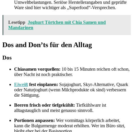
Umweltbelastungen. Seriöse Herstellerangaben und geprüfte
Ware sind hier wichtiger als „Superfood“-Versprechen.
Lesetipp
Joghurt Törtchen mit Chia Samen und
Mandarinen
Dos and Don’ts für den Alltag
Dos
Chiasamen vorquellen:
10 bis 15 Minuten reichen oft schon,
über Nacht ist noch praktischer.
Eiweiß
fest einplanen:
Sojajoghurt, Skyr-Alternative, Quark
oder Naturjoghurt (wenn Milchprodukte ok sind) verbessern
die Sättigung.
Beeren frisch oder tiefgekühlt:
Tiefkühlware ist
alltagstauglich und meist genauso sinnvoll.
Portionen anpassen:
Wer vormittags körperlich arbeitet,
kann die Bulgurmenge moderat erhöhen. Wer im Büro sitzt,
bleibt eher bei der Basisportion.