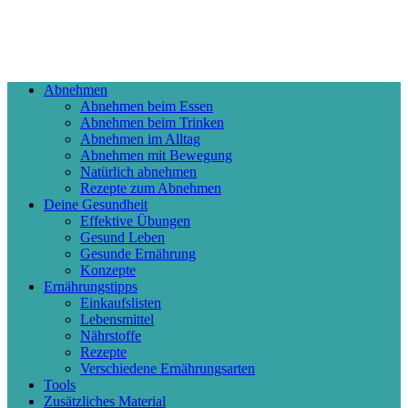
Abnehmen
Abnehmen beim Essen
Abnehmen beim Trinken
Abnehmen im Alltag
Abnehmen mit Bewegung
Natürlich abnehmen
Rezepte zum Abnehmen
Deine Gesundheit
Effektive Übungen
Gesund Leben
Gesunde Ernährung
Konzepte
Ernährungstipps
Einkaufslisten
Lebensmittel
Nährstoffe
Rezepte
Verschiedene Ernährungsarten
Tools
Zusätzliches Material