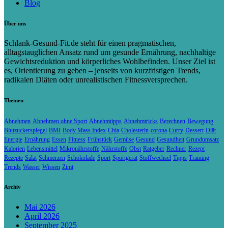
Blog
Über uns
Schlank-Gesund-Fit.de steht für einen pragmatischen,
alltagstauglichen Ansatz rund um gesunde Ernährung, nachhaltige
Gewichtsreduktion und körperliches Wohlbefinden. Unser Ziel ist
es, Orientierung zu geben – jenseits von kurzfristigen Trends,
radikalen Diäten oder unrealistischen Fitnessversprechen.
Themen
Abnehmen
Abnehmen ohne Sport
Abnehmtipps
Abnehmtricks
Berechnen
Bewegung
Blutzuckerspiegel
BMI
Body Mass Index
Chia
Cholesterin
corona
Curry
Dessert
Diät
Energie
Ernährung
Essen
Fitness
Frühstück
Gemüse
Gesund
Gesundheit
Grundumsatz
Kalorien
Lebensmittel
Mikronährstoffe
Nährstoffe
Obst
Ratgeber
Rechner
Rezept
Rezepte
Salat
Schmerzen
Schokolade
Sport
Sportgerät
Stoffwechsel
Tipps
Training
Trends
Wasser
Wissen
Zimt
Archiv
Mai 2026
April 2026
September 2025