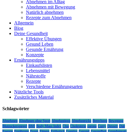
Abnehmen im Alltag
Abnehmen mit Bewegung
Natürlich abnehmen
Rezepte zum Abnehmen
Allgemein
Blog
Deine Gesundheit
Effektive Übungen
Gesund Leben
Gesunde Ernährung
Konzepte
Ernährungstipps
Einkaufslisten
Lebensmittel
Nährstoffe
Rezepte
Verschiedene Ernährungsarten
Nützliche Tools
Zusätzliches Material
Schlagwörter
Abnehmen
Abnehmen ohne Sport
Abnehmtipps
Abnehmtricks
Berechnen
Bewegung
Blutzuckerspiegel
BMI
Body Mass Index
Chia
Cholesterin
corona
Curry
Dessert
Diät
Energie
Ernährung
Essen
Fitness
Frühstück
Gemüse
Gesund
Gesundheit
Grundumsatz