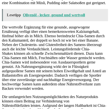
eine Kombination mit Müsli, Pudding oder Salatsoßen gut geeignet.
Lesetipp
Olivenöl - lecker, gesund und wertvoll
Die wertvolle Ergänzung für eine gesunde, ausgewogene
Ernährung verfügt über einen bemerkenswerten Kalziumgehalt,
fünfmal höher als in Milch. Ebenso beeindruckt Chia-Samen durch
den Kaliumanteil, der doppelt so hoch ist wie bei einer Banane.
Neben der Cholesterin- und Glutenfreiheit des Samens überzeugt
auch die leichte Verdaulichkeit. Leistungsfördernde Chia-
Shakes können als schnelle Zwischenmahlzeit dienen. Dazu kann
Chia-Samen mit Milch, Fruchtsäften oder Wasser gemischt werden.
Chia-Samen wird insbesondere von Ausdauersportlern gerne
genutzt. Als Nahrungsergänzung wirkt der in Flüssigkeit
aufgequollene Samen mit seinem hohen Eiweißgehalt und Anteil an
Ballaststoffen als Energiespender. Dadurch verfügen die Sportler
über eine zuverlässige und nachhaltige Energieversorgung. Der
hochwertige Samen kann außerdem ohne Nährstoffverluste zum
Backen verwendet werden.
Die umfangreichen Nutzungsmöglichkeiten des Naturprodukts
können einen Beitrag zur Verhinderung von
Nährstoffdefiziten leisten. Aufgrund der langen Haltbarkeit ist Chia-