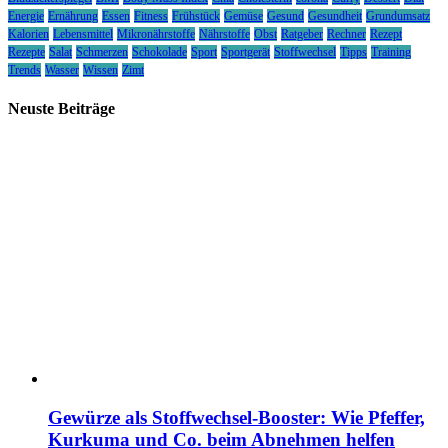
Energie
Ernährung
Essen
Fitness
Frühstück
Gemüse
Gesund
Gesundheit
Grundumsatz
Kalorien
Lebensmittel
Mikronährstoffe
Nährstoffe
Obst
Ratgeber
Rechner
Rezept
Rezepte
Salat
Schmerzen
Schokolade
Sport
Sportgerät
Stoffwechsel
Tipps
Training
Trends
Wasser
Wissen
Zimt
Neuste Beiträge
Gewürze als Stoffwechsel-Booster: Wie Pfeffer,
Kurkuma und Co. beim Abnehmen helfen