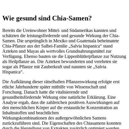
Wie gesund sind Chia-Samen?
Bereits die Ureinwohner Mittel- und Südamerikas kannten und
schätzten die leistungsfördernde und gesunde Wirkung der Chia-
Samen. Die ursprünglich in Mexiko und Guatemala beheimatete
Chia-Pflanze aus der Salbei-Familie „Salvia hispanica“ stand
Azteken und Mayas als wertvolles Grundnahrungsmittel zur
Verfügung. Ebenso bauten sie die Lippenblütlerpflanze zur Nutzung
als Heilpflanze an. Die Azteken bewunderten und verehrten sie
sogar als Pflanze mit Zauberkraft und nannten sie „Salvia
Hispanica“.
Die Aufklärung dieser rätselhaften Pflanzenwirkung erfolgte erst
etliche Jahrhunderte später mithilfe von Wissenschaft und
Forschung. Danach hatte die vitalisierende und
gesundheitsfördernde Wirkung eine natürliche Erklärung. Eine
Analyse ergab, dass die zahlreichen positiven Auswirkungen auf
den menschlichen Körper auf die erstaunliche Konzentration an
Inhaltsstoffen und beachtlichen
Wirkungskombinationen des außergewöhnlichen Samens
zurückzuführen sind. Die Eigenschaften des Chiasamens konnten
durch die Herstellung von Extrakten zusätzlich optimiert werden.