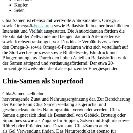
Kupfer
Selen
Chia-Samen ist ebenso mit wertvolle Antioxidantien, Omega-3-
sowie Omega-6-
Fettsäuren
sowie Ballaststoffe in einer beachtlichen
Intensität und Vielfalt ausgestattet. Die Antioxidantien fördern die
Flexibilität der Zellwände und beugen dadurch Arteriosklerose
sowie Krebserkrankungen vor. Das ideale Verhältnis zwischen
den Omega-3- sowie Omega-6-Fettsäuren wirkt sich vorteilhaft auf
die Stoffwechselprozesse sowie Blutfettwerte, Blutdruck und
Blutgerinnung aus. Durch den hohen Anteil an Ballaststoffen wirkt
der Samen sättigend und verdauungsfördernd. Der etwa 20-
prozentige Eiweißanteil dient als ergänzender Energiespender.
Chia-Samen als Superfood
Chia-Samen stellt eine
hervorragende Zutat und Nahrungsergänzung dar. Zur Bereicherung
der Küche kann Chia-Samen vielfältig als geruchs- und
geschmacksneutrales Nahrungsmittel verwendet werden. Chia-
Samen eignet sich ideal als Bestandteil von Gebäck, Brotteig oder
Smoothies sowie als Zugabe für Suppen, Soßen und Joghurts sowie
Rührei oder Früchtequark. Dazu kann Chia-Samen auch
als Gel Verwendung finden. Das Naturprodukt ist ebenso für