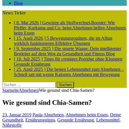
Blog
News Ticker
[ 8. Mai 2026 ]
Gewürze als Stoffwechsel-Booster: Wie
Pfeffer, Kurkuma und Co. beim Abnehmen helfen
Abnehmen
beim Essen
[ 15. April 2026 ]
5 Bewegungsroutinen, die im Alltag
wirklich funktionieren
Effektive Übungen
[ 9. September 2025 ]
Die smarte Waage: Dein intelligenter
Begleiter auf dem Weg zu Gesundheit und Fitness
Blog
[ 10. Juli 2025 ]
Tipps für cremiges Porridge ohne Klumpen
Gesunde Ernährung
[ 25. April 2025 ]
Die besten Lebensmittel zum Abnehmen –
Schnell satt mit wenig Kalorien
Abnehmen mit Bewegung
Suchen
nach:
Startseite
Abnehmen
Wie gesund sind Chia-Samen?
Wie gesund sind Chia-Samen?
23. Januar 2019
Paula
Abnehmen
,
Abnehmen beim Essen
,
Deine
Gesundheit
,
Ernährungstipps
,
Gesunde Ernährung
,
Lebensmittel
,
Nährstoffe