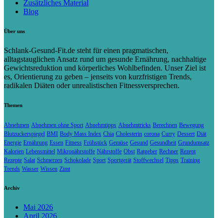
Zusätzliches Material
Blog
Über uns
Schlank-Gesund-Fit.de steht für einen pragmatischen,
alltagstauglichen Ansatz rund um gesunde Ernährung, nachhaltige
Gewichtsreduktion und körperliches Wohlbefinden. Unser Ziel ist
es, Orientierung zu geben – jenseits von kurzfristigen Trends,
radikalen Diäten oder unrealistischen Fitnessversprechen.
Themen
Abnehmen
Abnehmen ohne Sport
Abnehmtipps
Abnehmtricks
Berechnen
Bewegung
Blutzuckerspiegel
BMI
Body Mass Index
Chia
Cholesterin
corona
Curry
Dessert
Diät
Energie
Ernährung
Essen
Fitness
Frühstück
Gemüse
Gesund
Gesundheit
Grundumsatz
Kalorien
Lebensmittel
Mikronährstoffe
Nährstoffe
Obst
Ratgeber
Rechner
Rezept
Rezepte
Salat
Schmerzen
Schokolade
Sport
Sportgerät
Stoffwechsel
Tipps
Training
Trends
Wasser
Wissen
Zimt
Archiv
Mai 2026
April 2026