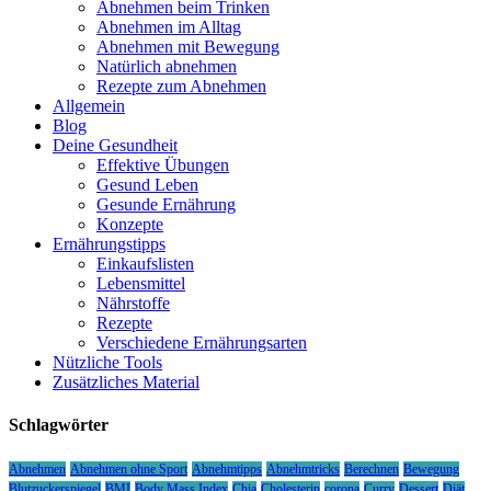
Abnehmen beim Trinken
Abnehmen im Alltag
Abnehmen mit Bewegung
Natürlich abnehmen
Rezepte zum Abnehmen
Allgemein
Blog
Deine Gesundheit
Effektive Übungen
Gesund Leben
Gesunde Ernährung
Konzepte
Ernährungstipps
Einkaufslisten
Lebensmittel
Nährstoffe
Rezepte
Verschiedene Ernährungsarten
Nützliche Tools
Zusätzliches Material
Schlagwörter
Abnehmen
Abnehmen ohne Sport
Abnehmtipps
Abnehmtricks
Berechnen
Bewegung
Blutzuckerspiegel
BMI
Body Mass Index
Chia
Cholesterin
corona
Curry
Dessert
Diät