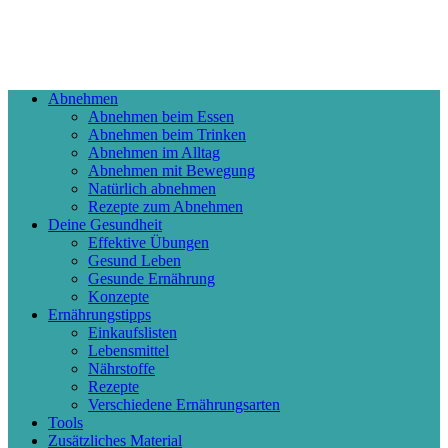
Abnehmen
Abnehmen beim Essen
Abnehmen beim Trinken
Abnehmen im Alltag
Abnehmen mit Bewegung
Natürlich abnehmen
Rezepte zum Abnehmen
Deine Gesundheit
Effektive Übungen
Gesund Leben
Gesunde Ernährung
Konzepte
Ernährungstipps
Einkaufslisten
Lebensmittel
Nährstoffe
Rezepte
Verschiedene Ernährungsarten
Tools
Zusätzliches Material