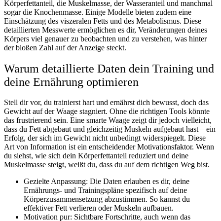
Körperfettanteil, die Muskelmasse, der Wasseranteil und manchmal
sogar die Knochenmasse. Einige Modelle bieten zudem eine
Einschätzung des viszeralen Fetts und des Metabolismus. Diese
detaillierten Messwerte ermöglichen es dir, Veränderungen deines
Körpers viel genauer zu beobachten und zu verstehen, was hinter
der bloßen Zahl auf der Anzeige steckt.
Warum detaillierte Daten dein Training und
deine Ernährung optimieren
Stell dir vor, du trainierst hart und ernährst dich bewusst, doch das
Gewicht auf der Waage stagniert. Ohne die richtigen Tools könnte
das frustrierend sein. Eine smarte Waage zeigt dir jedoch vielleicht,
dass du Fett abgebaut und gleichzeitig Muskeln aufgebaut hast – ein
Erfolg, der sich im Gewicht nicht unbedingt widerspiegelt. Diese
Art von Information ist ein entscheidender Motivationsfaktor. Wenn
du siehst, wie sich dein Körperfettanteil reduziert und deine
Muskelmasse steigt, weißt du, dass du auf dem richtigen Weg bist.
Gezielte Anpassung: Die Daten erlauben es dir, deine
Ernährungs- und Trainingspläne spezifisch auf deine
Körperzusammensetzung abzustimmen. So kannst du
effektiver Fett verlieren oder Muskeln aufbauen.
Motivation pur: Sichtbare Fortschritte, auch wenn das