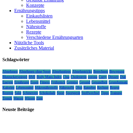
Konzepte
Ernährungstipps
Einkaufslisten
Lebensmittel
Nährstoffe
Rezepte
Verschiedene Ernährungsarten
Nützliche Tools
Zusätzliches Material
Schlagwörter
Abnehmen
Abnehmen ohne Sport
Abnehmtipps
Abnehmtricks
Berechnen
Bewegung
Blutzuckerspiegel
BMI
Body Mass Index
Chia
Cholesterin
corona
Curry
Dessert
Diät
Energie
Ernährung
Essen
Fitness
Frühstück
Gemüse
Gesund
Gesundheit
Grundumsatz
Kalorien
Lebensmittel
Mikronährstoffe
Nährstoffe
Obst
Ratgeber
Rechner
Rezept
Rezepte
Salat
Schmerzen
Schokolade
Sport
Sportgerät
Stoffwechsel
Tipps
Training
Trends
Wasser
Wissen
Zimt
Neuste Beiträge