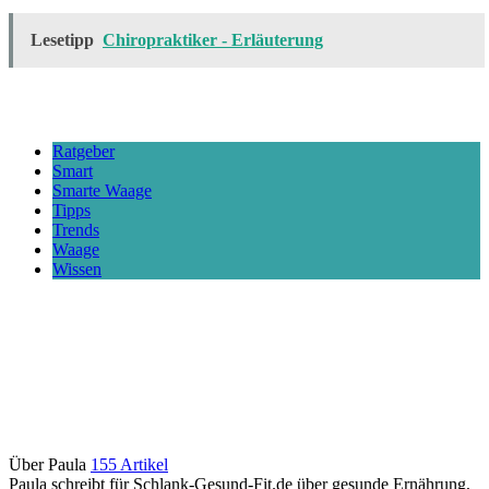
Lesetipp
Chiropraktiker - Erläuterung
Ratgeber
Smart
Smarte Waage
Tipps
Trends
Waage
Wissen
Über Paula
155 Artikel
Paula schreibt für Schlank-Gesund-Fit.de über gesunde Ernährung,