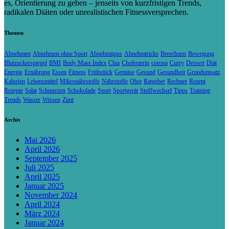
es, Orientierung zu geben – jenseits von kurzfristigen Trends,
radikalen Diäten oder unrealistischen Fitnessversprechen.
Themen
Abnehmen
Abnehmen ohne Sport
Abnehmtipps
Abnehmtricks
Berechnen
Bewegung
Blutzuckerspiegel
BMI
Body Mass Index
Chia
Cholesterin
corona
Curry
Dessert
Diät
Energie
Ernährung
Essen
Fitness
Frühstück
Gemüse
Gesund
Gesundheit
Grundumsatz
Kalorien
Lebensmittel
Mikronährstoffe
Nährstoffe
Obst
Ratgeber
Rechner
Rezept
Rezepte
Salat
Schmerzen
Schokolade
Sport
Sportgerät
Stoffwechsel
Tipps
Training
Trends
Wasser
Wissen
Zimt
Archiv
Mai 2026
April 2026
September 2025
Juli 2025
April 2025
Januar 2025
November 2024
April 2024
März 2024
Januar 2024