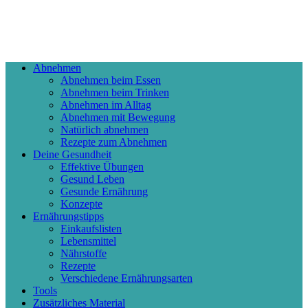
Abnehmen
Abnehmen beim Essen
Abnehmen beim Trinken
Abnehmen im Alltag
Abnehmen mit Bewegung
Natürlich abnehmen
Rezepte zum Abnehmen
Deine Gesundheit
Effektive Übungen
Gesund Leben
Gesunde Ernährung
Konzepte
Ernährungstipps
Einkaufslisten
Lebensmittel
Nährstoffe
Rezepte
Verschiedene Ernährungsarten
Tools
Zusätzliches Material