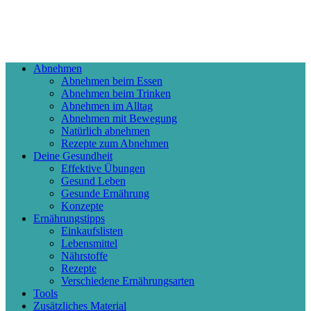
Abnehmen
Abnehmen beim Essen
Abnehmen beim Trinken
Abnehmen im Alltag
Abnehmen mit Bewegung
Natürlich abnehmen
Rezepte zum Abnehmen
Deine Gesundheit
Effektive Übungen
Gesund Leben
Gesunde Ernährung
Konzepte
Ernährungstipps
Einkaufslisten
Lebensmittel
Nährstoffe
Rezepte
Verschiedene Ernährungsarten
Tools
Zusätzliches Material