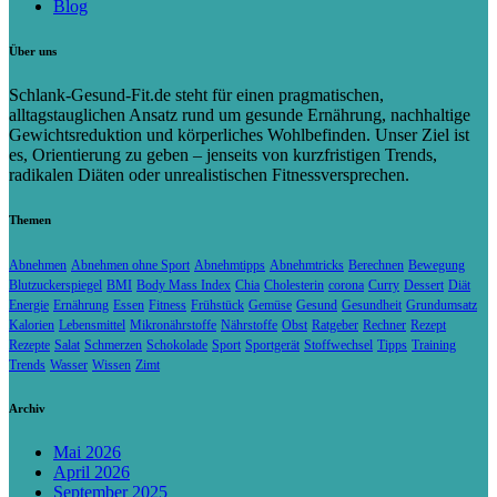
Blog
Über uns
Schlank-Gesund-Fit.de steht für einen pragmatischen,
alltagstauglichen Ansatz rund um gesunde Ernährung, nachhaltige
Gewichtsreduktion und körperliches Wohlbefinden. Unser Ziel ist
es, Orientierung zu geben – jenseits von kurzfristigen Trends,
radikalen Diäten oder unrealistischen Fitnessversprechen.
Themen
Abnehmen
Abnehmen ohne Sport
Abnehmtipps
Abnehmtricks
Berechnen
Bewegung
Blutzuckerspiegel
BMI
Body Mass Index
Chia
Cholesterin
corona
Curry
Dessert
Diät
Energie
Ernährung
Essen
Fitness
Frühstück
Gemüse
Gesund
Gesundheit
Grundumsatz
Kalorien
Lebensmittel
Mikronährstoffe
Nährstoffe
Obst
Ratgeber
Rechner
Rezept
Rezepte
Salat
Schmerzen
Schokolade
Sport
Sportgerät
Stoffwechsel
Tipps
Training
Trends
Wasser
Wissen
Zimt
Archiv
Mai 2026
April 2026
September 2025