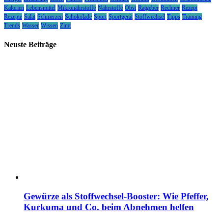
Kalorien
Lebensmittel
Mikronährstoffe
Nährstoffe
Obst
Ratgeber
Rechner
Rezept
Rezepte
Salat
Schmerzen
Schokolade
Sport
Sportgerät
Stoffwechsel
Tipps
Training
Trends
Wasser
Wissen
Zimt
Neuste Beiträge
Gewürze als Stoffwechsel-Booster: Wie Pfeffer,
Kurkuma und Co. beim Abnehmen helfen