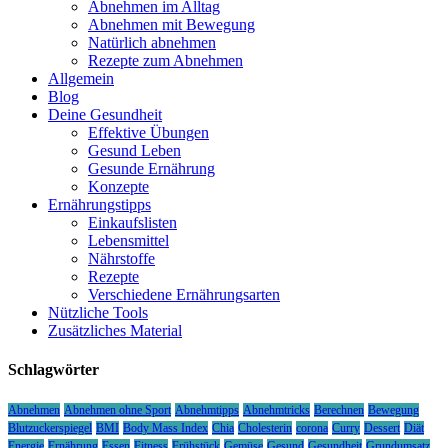
Abnehmen im Alltag
Abnehmen mit Bewegung
Natürlich abnehmen
Rezepte zum Abnehmen
Allgemein
Blog
Deine Gesundheit
Effektive Übungen
Gesund Leben
Gesunde Ernährung
Konzepte
Ernährungstipps
Einkaufslisten
Lebensmittel
Nährstoffe
Rezepte
Verschiedene Ernährungsarten
Nützliche Tools
Zusätzliches Material
Schlagwörter
Abnehmen
Abnehmen ohne Sport
Abnehmtipps
Abnehmtricks
Berechnen
Bewegung
Blutzuckerspiegel
BMI
Body Mass Index
Chia
Cholesterin
corona
Curry
Dessert
Diät
Energie
Ernährung
Essen
Fitness
Frühstück
Gemüse
Gesund
Gesundheit
Grundumsatz