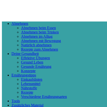
Abnehmen
Abnehmen beim Essen
Abnehmen beim Trinken
Abnehmen im Alltag
Abnehmen mit Bewegung
Natürlich abnehmen
Rezepte zum Abnehmen
Deine Gesundheit
Effektive Übungen
Gesund Leben
Gesunde Ernährung
Konzepte
Ernährungstipps
Einkaufslisten
Lebensmittel
Nährstoffe
Rezepte
Verschiedene Ernährungsarten
Tools
Zusätzliches Material