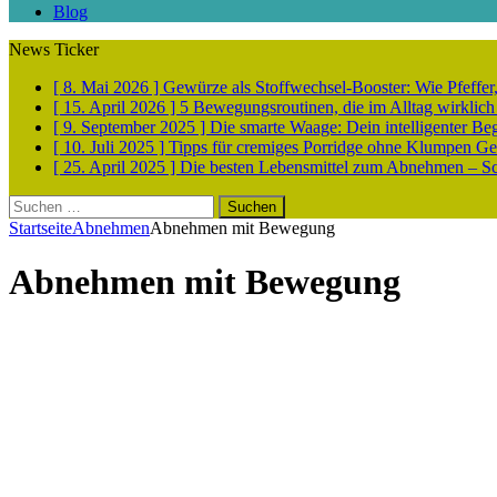
Blog
News Ticker
[ 8. Mai 2026 ]
Gewürze als Stoffwechsel-Booster: Wie Pfeff
[ 15. April 2026 ]
5 Bewegungsroutinen, die im Alltag wirklich
[ 9. September 2025 ]
Die smarte Waage: Dein intelligenter Be
[ 10. Juli 2025 ]
Tipps für cremiges Porridge ohne Klumpen
Ge
[ 25. April 2025 ]
Die besten Lebensmittel zum Abnehmen – Sch
Suchen
nach:
Startseite
Abnehmen
Abnehmen mit Bewegung
Abnehmen mit Bewegung