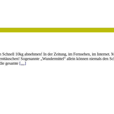
chnell 10kg abnehmen! In der Zeitung, im Fernsehen, im Internet. Man
e enttäuschen! Sogenannte „Wundermittel“ allein können niemals den Sc
 die gesamte
[…]