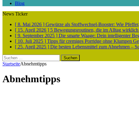
Blog
News Ticker
[ 8. Mai 2026 ]
Gewürze als Stoffwechsel-Booster: Wie Pfeff
[ 15. April 2026 ]
5 Bewegungsroutinen, die im Alltag wirklich
[ 9. September 2025 ]
Die smarte Waage: Dein intelligenter Be
[ 10. Juli 2025 ]
Tipps für cremiges Porridge ohne Klumpen
Ge
[ 25. April 2025 ]
Die besten Lebensmittel zum Abnehmen – Sch
Suchen
nach:
Startseite
Abnehmtipps
Abnehmtipps