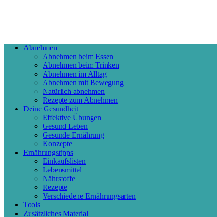
Abnehmen
Abnehmen beim Essen
Abnehmen beim Trinken
Abnehmen im Alltag
Abnehmen mit Bewegung
Natürlich abnehmen
Rezepte zum Abnehmen
Deine Gesundheit
Effektive Übungen
Gesund Leben
Gesunde Ernährung
Konzepte
Ernährungstipps
Einkaufslisten
Lebensmittel
Nährstoffe
Rezepte
Verschiedene Ernährungsarten
Tools
Zusätzliches Material