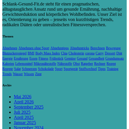
Schlank-Gesund-Fit.de steht für einen pragmatischen,
alltagstauglichen Ansatz rund um gesunde Ernährung, nachhaltige
Gewichtsreduktion und körperliches Wohlbefinden. Unser Ziel ist
es, Orientierung zu geben – jenseits von kurzfristigen Trends,
radikalen Diäten oder unrealistischen Fitnessversprechen.
Themen
Abnehmen
Abnehmen ohne Sport
Abnehmtipps
Abnehmtricks
Berechnen
Bewegung
Blutzuckerspiegel
BMI
Body Mass Index
Chia
Cholesterin
corona
Curry
Dessert
Diät
Energie
Ernährung
Essen
Fitness
Frühstück
Gemüse
Gesund
Gesundheit
Grundumsatz
Kalorien
Lebensmittel
Mikronährstoffe
Nährstoffe
Obst
Ratgeber
Rechner
Rezept
Rezepte
Salat
Schmerzen
Schokolade
Sport
Sportgerät
Stoffwechsel
Tipps
Training
Trends
Wasser
Wissen
Zimt
Archiv
Mai 2026
April 2026
September 2025
Juli 2025
April 2025
Januar 2025
November 2024