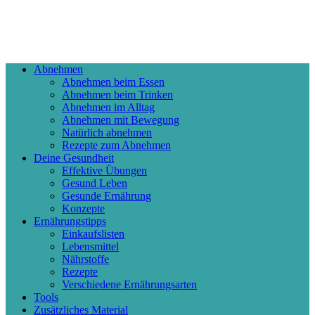
Abnehmen
Abnehmen beim Essen
Abnehmen beim Trinken
Abnehmen im Alltag
Abnehmen mit Bewegung
Natürlich abnehmen
Rezepte zum Abnehmen
Deine Gesundheit
Effektive Übungen
Gesund Leben
Gesunde Ernährung
Konzepte
Ernährungstipps
Einkaufslisten
Lebensmittel
Nährstoffe
Rezepte
Verschiedene Ernährungsarten
Tools
Zusätzliches Material