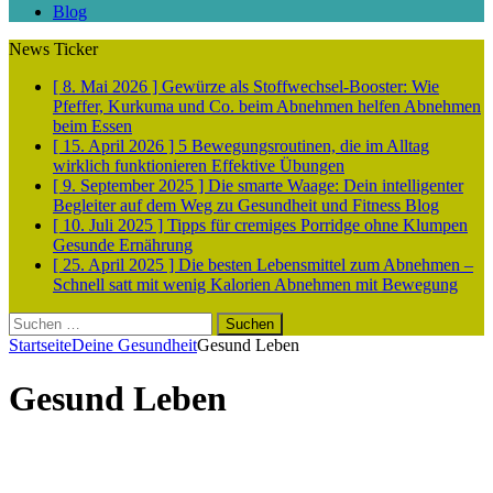
Blog
News Ticker
[ 8. Mai 2026 ]
Gewürze als Stoffwechsel-Booster: Wie
Pfeffer, Kurkuma und Co. beim Abnehmen helfen
Abnehmen
beim Essen
[ 15. April 2026 ]
5 Bewegungsroutinen, die im Alltag
wirklich funktionieren
Effektive Übungen
[ 9. September 2025 ]
Die smarte Waage: Dein intelligenter
Begleiter auf dem Weg zu Gesundheit und Fitness
Blog
[ 10. Juli 2025 ]
Tipps für cremiges Porridge ohne Klumpen
Gesunde Ernährung
[ 25. April 2025 ]
Die besten Lebensmittel zum Abnehmen –
Schnell satt mit wenig Kalorien
Abnehmen mit Bewegung
Suchen
nach:
Startseite
Deine Gesundheit
Gesund Leben
Gesund Leben