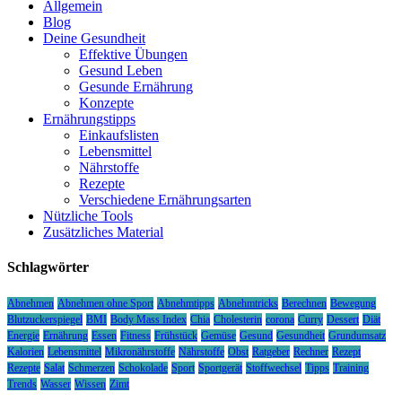
Allgemein
Blog
Deine Gesundheit
Effektive Übungen
Gesund Leben
Gesunde Ernährung
Konzepte
Ernährungstipps
Einkaufslisten
Lebensmittel
Nährstoffe
Rezepte
Verschiedene Ernährungsarten
Nützliche Tools
Zusätzliches Material
Schlagwörter
Abnehmen
Abnehmen ohne Sport
Abnehmtipps
Abnehmtricks
Berechnen
Bewegung
Blutzuckerspiegel
BMI
Body Mass Index
Chia
Cholesterin
corona
Curry
Dessert
Diät
Energie
Ernährung
Essen
Fitness
Frühstück
Gemüse
Gesund
Gesundheit
Grundumsatz
Kalorien
Lebensmittel
Mikronährstoffe
Nährstoffe
Obst
Ratgeber
Rechner
Rezept
Rezepte
Salat
Schmerzen
Schokolade
Sport
Sportgerät
Stoffwechsel
Tipps
Training
Trends
Wasser
Wissen
Zimt