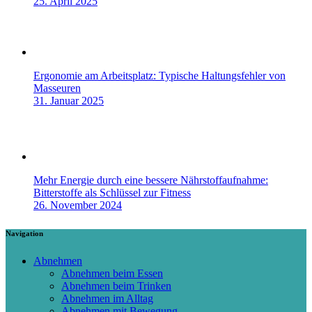
25. April 2025
Ergonomie am Arbeitsplatz: Typische Haltungsfehler von
Masseuren
31. Januar 2025
Mehr Energie durch eine bessere Nährstoffaufnahme:
Bitterstoffe als Schlüssel zur Fitness
26. November 2024
Navigation
Abnehmen
Abnehmen beim Essen
Abnehmen beim Trinken
Abnehmen im Alltag
Abnehmen mit Bewegung