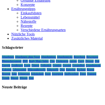
Gesunde Ernährung
Konzepte
Ernährungstipps
Einkaufslisten
Lebensmittel
Nährstoffe
Rezepte
Verschiedene Ernährungsarten
Nützliche Tools
Zusätzliches Material
Schlagwörter
Abnehmen
Abnehmen ohne Sport
Abnehmtipps
Abnehmtricks
Berechnen
Bewegung
Blutzuckerspiegel
BMI
Body Mass Index
Chia
Cholesterin
corona
Curry
Dessert
Diät
Energie
Ernährung
Essen
Fitness
Frühstück
Gemüse
Gesund
Gesundheit
Grundumsatz
Kalorien
Lebensmittel
Mikronährstoffe
Nährstoffe
Obst
Ratgeber
Rechner
Rezept
Rezepte
Salat
Schmerzen
Schokolade
Sport
Sportgerät
Stoffwechsel
Tipps
Training
Trends
Wasser
Wissen
Zimt
Neuste Beiträge