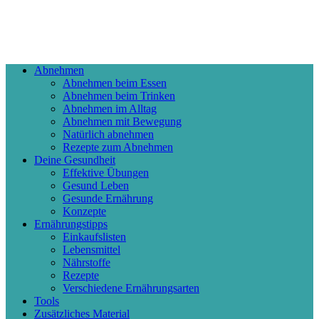
Abnehmen
Abnehmen beim Essen
Abnehmen beim Trinken
Abnehmen im Alltag
Abnehmen mit Bewegung
Natürlich abnehmen
Rezepte zum Abnehmen
Deine Gesundheit
Effektive Übungen
Gesund Leben
Gesunde Ernährung
Konzepte
Ernährungstipps
Einkaufslisten
Lebensmittel
Nährstoffe
Rezepte
Verschiedene Ernährungsarten
Tools
Zusätzliches Material