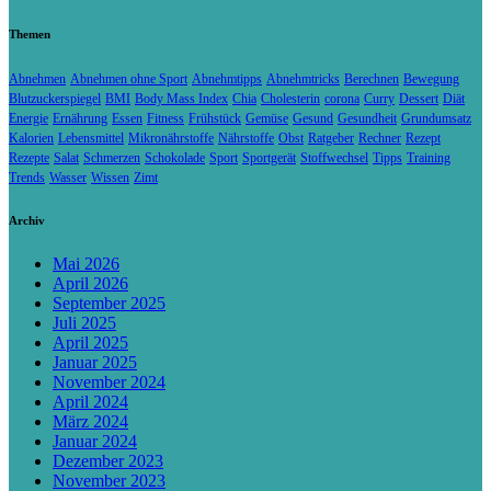
Themen
Abnehmen
Abnehmen ohne Sport
Abnehmtipps
Abnehmtricks
Berechnen
Bewegung
Blutzuckerspiegel
BMI
Body Mass Index
Chia
Cholesterin
corona
Curry
Dessert
Diät
Energie
Ernährung
Essen
Fitness
Frühstück
Gemüse
Gesund
Gesundheit
Grundumsatz
Kalorien
Lebensmittel
Mikronährstoffe
Nährstoffe
Obst
Ratgeber
Rechner
Rezept
Rezepte
Salat
Schmerzen
Schokolade
Sport
Sportgerät
Stoffwechsel
Tipps
Training
Trends
Wasser
Wissen
Zimt
Archiv
Mai 2026
April 2026
September 2025
Juli 2025
April 2025
Januar 2025
November 2024
April 2024
März 2024
Januar 2024
Dezember 2023
November 2023