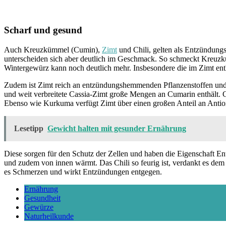
Scharf und gesund
Auch Kreuzkümmel (Cumin),
Zimt
und Chili, gelten als Entzündun
unterscheiden sich aber deutlich im Geschmack. So schmeckt Kreuzküm
Wintergewürz kann noch deutlich mehr. Insbesondere die im Zimt ent
Zudem ist Zimt reich an entzündungshemmenden Pflanzenstoffen und so
und weit verbreitete Cassia-Zimt große Mengen an Cumarin enthält. 
Ebenso wie Kurkuma verfügt Zimt über einen großen Anteil an Antio
Lesetipp
Gewicht halten mit gesunder Ernährung
Diese sorgen für den Schutz der Zellen und haben die Eigenschaft En
und zudem von innen wärmt. Das Chili so feurig ist, verdankt es dem C
es Schmerzen und wirkt Entzündungen entgegen.
Ernährung
Gesundheit
Gewürze
Naturheilkunde