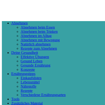
Abnehmen
Abnehmen beim Essen
Abnehmen beim Trinken
Abnehmen im Alltag
Abnehmen mit Bewegung
Natürlich abnehmen
Rezepte zum Abnehmen
Deine Gesundheit
Effektive Übungen
Gesund Leben
Gesunde Ernährung
Konzepte
Ernährungstipps
Einkaufslisten
Lebensmittel
Nährstoffe
Rezepte
Verschiedene Ernährungsarten
Tools
Zusätzliches Material