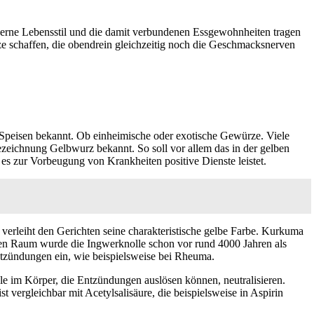
rne Lebensstil und die damit verbundenen Essgewohnheiten tragen
e schaffen, die obendrein gleichzeitig noch die Geschmacksnerven
 Speisen bekannt. Ob einheimische oder exotische Gewürze. Viele
ezeichnung Gelbwurz bekannt. So soll vor allem das in der gelben
s zur Vorbeugung von Krankheiten positive Dienste leistet.
rleiht den Gerichten seine charakteristische gelbe Farbe. Kurkuma
hen Raum wurde die Ingwerknolle schon vor rund 4000 Jahren als
Entzündungen ein, wie beispielsweise bei Rheuma.
le im Körper, die Entzündungen auslösen können, neutralisieren.
vergleichbar mit Acetylsalisäure, die beispielsweise in Aspirin