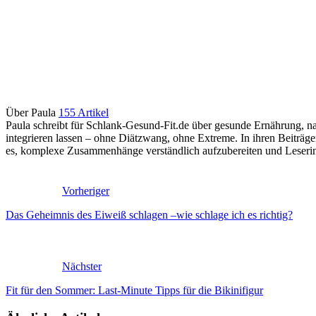
Über Paula
155 Artikel
Paula schreibt für Schlank-Gesund-Fit.de über gesunde Ernährung, nac
integrieren lassen – ohne Diätzwang, ohne Extreme. In ihren Beiträ
es, komplexe Zusammenhänge verständlich aufzubereiten und Leserinne
Vorheriger
Das Geheimnis des Eiweiß schlagen –wie schlage ich es richtig?
Nächster
Fit für den Sommer: Last-Minute Tipps für die Bikinifigur