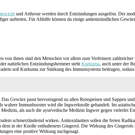
gewicht
und Arthrose werden durch Entzündungen ausgelöst. Der mode
ger auftreten. Für Abhilfe können da einige antientzündlichen Gewürz
ten von ihnen sind den Menschen vor allem zum Verfeinern zahlreicher
te der natürlichen Entzündungshemmer steht
Kurkuma
, auch unter der B
udem soll Kurkuma zur Stärkung des Immunsystems beitragen, sodass e
s Gewürz passt hervorragend zu allen Reisspeisen und Suppen und ve
ls wahrer Immunbooster wird die Ingwerknolle gehandelt. Im asiatisc
he Medizin, als auch die ayurvedische Medizin Ingwer gegen vielerlei 
zudem schmerzlindernd wirken. Antioxidantien sollen die freien Radika
em in der Knolle enthaltenem Gingerol. Die Wirkung des Gingerols ist 
ltungen eine positive Wirkung nachgesagt.