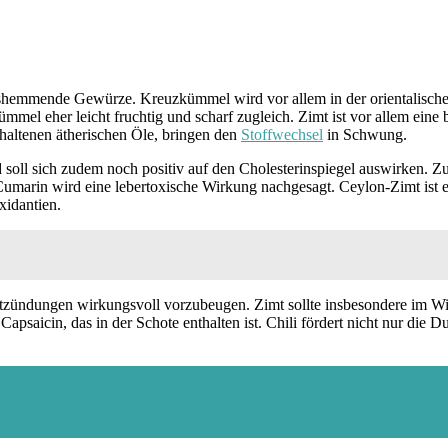
gshemmende Gewürze. Kreuzkümmel wird vor allem in der orientalis
mel eher leicht fruchtig und scharf zugleich. Zimt ist vor allem eine
haltenen ätherischen Öle, bringen den
Stoffwechsel
in Schwung.
ll sich zudem noch positiv auf den Cholesterinspiegel auswirken. Zu 
Cumarin wird eine lebertoxische Wirkung nachgesagt. Ceylon-Zimt ist 
xidantien.
tzündungen wirkungsvoll vorzubeugen. Zimt sollte insbesondere im Win
apsaicin, das in der Schote enthalten ist. Chili fördert nicht nur die