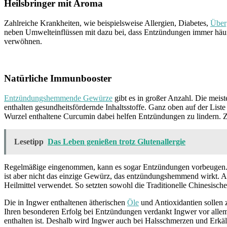
Heilsbringer mit Aroma
Zahlreiche Krankheiten, wie beispielsweise Allergien, Diabetes,
Über
neben Umwelteinflüssen mit dazu bei, dass Entzündungen immer häufi
verwöhnen.
Natürliche Immunbooster
Entzündungshemmende Gewürze
gibt es in großer Anzahl. Die meis
enthalten gesundheitsfördernde Inhaltsstoffe. Ganz oben auf der Lis
Wurzel enthaltene Curcumin dabei helfen Entzündungen zu lindern. Z
Lesetipp
Das Leben genießen trotz Glutenallergie
Regelmäßige eingenommen, kann es sogar Entzündungen vorbeugen. Da
ist aber nicht das einzige Gewürz, das entzündungshemmend wirkt. A
Heilmittel verwendet. So setzten sowohl die Traditionelle Chinesisc
Die in Ingwer enthaltenen ätherischen
Öle
und Antioxidantien sollen 
Ihren besonderen Erfolg bei Entzündungen verdankt Ingwer vor allem d
enthalten ist. Deshalb wird Ingwer auch bei Halsschmerzen und Erkä