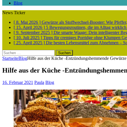
Blog
News Ticker
[ 8. Mai 2026 ]
Gewürze als Stoffwechsel-Booster: Wie Pfeff
[ 15. April 2026 ]
5 Bewegungsroutinen, die im Alltag wirklich
[ 9. September 2025 ]
Die smarte Waage: Dein intelligenter Be
[ 10. Juli 2025 ]
Tipps für cremiges Porridge ohne Klumpen
Ge
[ 25. April 2025 ]
Die besten Lebensmittel zum Abnehmen – Sch
Suchen
nach:
Startseite
Blog
Hilfe aus der Küche -Entzündungshemmende Gewürze
Hilfe aus der Küche -Entzündungshemme
16. Februar 2021
Paula
Blog