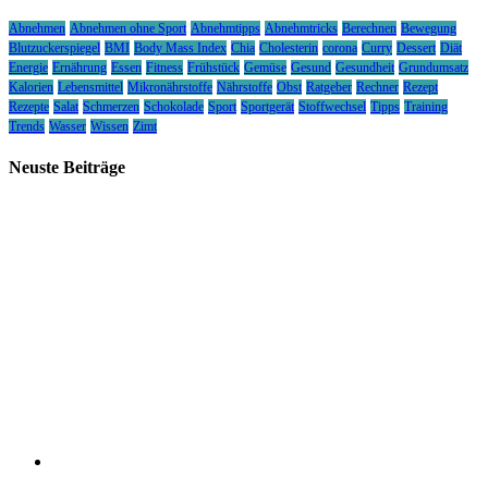
Abnehmen
Abnehmen ohne Sport
Abnehmtipps
Abnehmtricks
Berechnen
Bewegung
Blutzuckerspiegel
BMI
Body Mass Index
Chia
Cholesterin
corona
Curry
Dessert
Diät
Energie
Ernährung
Essen
Fitness
Frühstück
Gemüse
Gesund
Gesundheit
Grundumsatz
Kalorien
Lebensmittel
Mikronährstoffe
Nährstoffe
Obst
Ratgeber
Rechner
Rezept
Rezepte
Salat
Schmerzen
Schokolade
Sport
Sportgerät
Stoffwechsel
Tipps
Training
Trends
Wasser
Wissen
Zimt
Neuste Beiträge