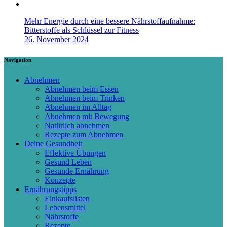
Mehr Energie durch eine bessere Nährstoffaufnahme:
Bitterstoffe als Schlüssel zur Fitness
26. November 2024
Navigation
Abnehmen
Abnehmen beim Essen
Abnehmen beim Trinken
Abnehmen im Alltag
Abnehmen mit Bewegung
Natürlich abnehmen
Rezepte zum Abnehmen
Deine Gesundheit
Effektive Übungen
Gesund Leben
Gesunde Ernährung
Konzepte
Ernährungstipps
Einkaufslisten
Lebensmittel
Nährstoffe
Rezepte