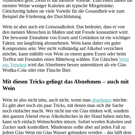
Abnehmen geht. Denn er hat mehrere Vorteile. Zum einen haben die
meisten Weine weniger Kalorien als typische Mixgetränke.
Gleichzeitig haben sie viele Vorteile für die Gesundheit wie zum
Beispiel die Förderung der Durchblutung.
Wein ist aber auch ein Genussalkohol. Das bedeutet, dass er von
den meisten Menschen in Maßen und mit Freude konsumiert wird.
Die bewusste Einnahme von Essen und Getränken ist ein wichtiger
Faktor, um langfristig abzunehmen. Wein kann daher ein guter
Kompromiss sein: Wer nicht vollständig auf Alkohol verzichten
möchte, kann mithilfe von Wein zu einem guten Essen oder beim
Treffen mit Freunden einen Mittelweg wählen. Ein Gläschen
Wein
aus Venetien
wird das Abnehmen besser unterstützen als ein Glas
Wodka-Cola oder eine Flasche Bier.
Mit diesen Tricks gelingt das Abnehmen – auch mit
Wein
Wein ist also nicht tabu, auch nicht, wenn man
abnehmen
möchte.
Es gibt aber noch ein paar Tricks, mit denen man sich die Sache
noch einfacher macht. Wer nicht nur ein Glas trinken will, sondern
den ganzen Abend etwas Alkoholisches in der Hand haben möchte,
kann sich einfach Weinschorlen mixen. Sofort werden Kalorien und
Zucker stark kontrolliert. Mindestens sollte aber auf jeden Fall zu
jedem Glas Wein ein Glas Wasser getrunken werden – das hilft dem