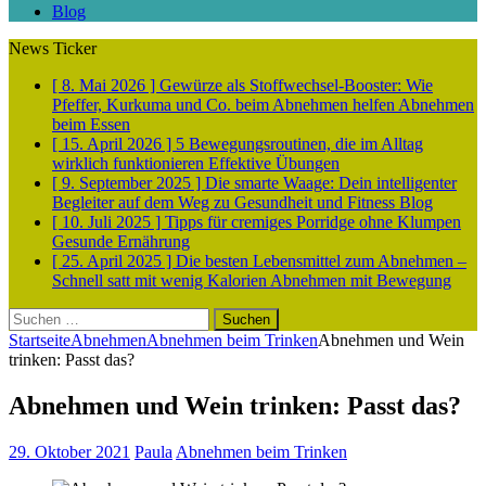
Blog
News Ticker
[ 8. Mai 2026 ]
Gewürze als Stoffwechsel-Booster: Wie
Pfeffer, Kurkuma und Co. beim Abnehmen helfen
Abnehmen
beim Essen
[ 15. April 2026 ]
5 Bewegungsroutinen, die im Alltag
wirklich funktionieren
Effektive Übungen
[ 9. September 2025 ]
Die smarte Waage: Dein intelligenter
Begleiter auf dem Weg zu Gesundheit und Fitness
Blog
[ 10. Juli 2025 ]
Tipps für cremiges Porridge ohne Klumpen
Gesunde Ernährung
[ 25. April 2025 ]
Die besten Lebensmittel zum Abnehmen –
Schnell satt mit wenig Kalorien
Abnehmen mit Bewegung
Suchen
nach:
Startseite
Abnehmen
Abnehmen beim Trinken
Abnehmen und Wein
trinken: Passt das?
Abnehmen und Wein trinken: Passt das?
29. Oktober 2021
Paula
Abnehmen beim Trinken