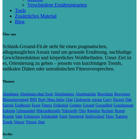
Verschiedene Ernährungsarten
Tools
Zusätzliches Material
Blog
Über uns
Schlank-Gesund-Fit.de steht für einen pragmatischen,
alltagstauglichen Ansatz rund um gesunde Ernährung, nachhaltige
Gewichtsreduktion und körperliches Wohlbefinden. Unser Ziel ist
es, Orientierung zu geben – jenseits von kurzfristigen Trends,
radikalen Diäten oder unrealistischen Fitnessversprechen.
Themen
Abnehmen
Abnehmen ohne Sport
Abnehmtipps
Abnehmtricks
Berechnen
Bewegung
Blutzuckerspiegel
BMI
Body Mass Index
Chia
Cholesterin
corona
Curry
Dessert
Diät
Energie
Ernährung
Essen
Fitness
Frühstück
Gemüse
Gesund
Gesundheit
Grundumsatz
Kalorien
Lebensmittel
Mikronährstoffe
Nährstoffe
Obst
Ratgeber
Rechner
Rezept
Rezepte
Salat
Schmerzen
Schokolade
Sport
Sportgerät
Stoffwechsel
Tipps
Training
Trends
Wasser
Wissen
Zimt
Archiv