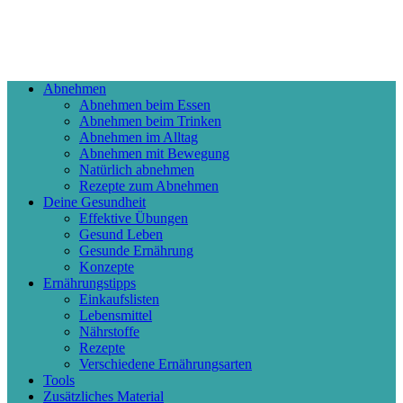
Abnehmen
Abnehmen beim Essen
Abnehmen beim Trinken
Abnehmen im Alltag
Abnehmen mit Bewegung
Natürlich abnehmen
Rezepte zum Abnehmen
Deine Gesundheit
Effektive Übungen
Gesund Leben
Gesunde Ernährung
Konzepte
Ernährungstipps
Einkaufslisten
Lebensmittel
Nährstoffe
Rezepte
Verschiedene Ernährungsarten
Tools
Zusätzliches Material