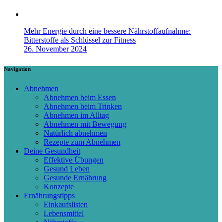
Mehr Energie durch eine bessere Nährstoffaufnahme:
Bitterstoffe als Schlüssel zur Fitness
26. November 2024
Navigation
Abnehmen
Abnehmen beim Essen
Abnehmen beim Trinken
Abnehmen im Alltag
Abnehmen mit Bewegung
Natürlich abnehmen
Rezepte zum Abnehmen
Deine Gesundheit
Effektive Übungen
Gesund Leben
Gesunde Ernährung
Konzepte
Ernährungstipps
Einkaufslisten
Lebensmittel