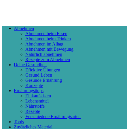
Abnehmen
Abnehmen beim Essen
Abnehmen beim Trinken
Abnehmen im Alltag
Abnehmen mit Bewegung
Natürlich abnehmen
Rezepte zum Abnehmen
Deine Gesundheit
Effektive Übungen
Gesund Leben
Gesunde Ernährung
Konzepte
Ernährungstipps
Einkaufslisten
Lebensmittel
Nährstoffe
Rezepte
Verschiedene Ernährungsarten
Tools
Zusätzliches Material