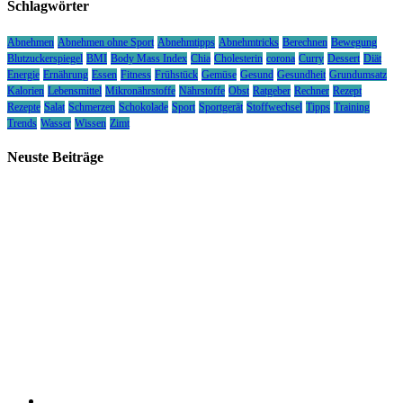
Schlagwörter
Abnehmen
Abnehmen ohne Sport
Abnehmtipps
Abnehmtricks
Berechnen
Bewegung
Blutzuckerspiegel
BMI
Body Mass Index
Chia
Cholesterin
corona
Curry
Dessert
Diät
Energie
Ernährung
Essen
Fitness
Frühstück
Gemüse
Gesund
Gesundheit
Grundumsatz
Kalorien
Lebensmittel
Mikronährstoffe
Nährstoffe
Obst
Ratgeber
Rechner
Rezept
Rezepte
Salat
Schmerzen
Schokolade
Sport
Sportgerät
Stoffwechsel
Tipps
Training
Trends
Wasser
Wissen
Zimt
Neuste Beiträge