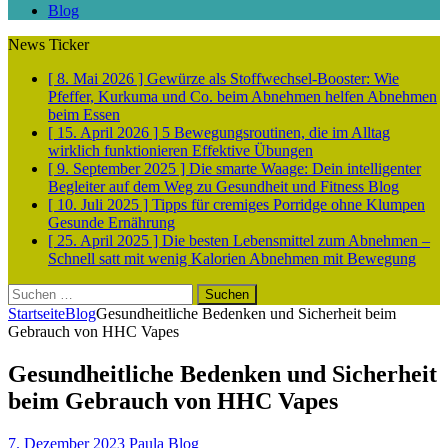
Blog
News Ticker
[ 8. Mai 2026 ]
Gewürze als Stoffwechsel-Booster: Wie
Pfeffer, Kurkuma und Co. beim Abnehmen helfen
Abnehmen
beim Essen
[ 15. April 2026 ]
5 Bewegungsroutinen, die im Alltag
wirklich funktionieren
Effektive Übungen
[ 9. September 2025 ]
Die smarte Waage: Dein intelligenter
Begleiter auf dem Weg zu Gesundheit und Fitness
Blog
[ 10. Juli 2025 ]
Tipps für cremiges Porridge ohne Klumpen
Gesunde Ernährung
[ 25. April 2025 ]
Die besten Lebensmittel zum Abnehmen –
Schnell satt mit wenig Kalorien
Abnehmen mit Bewegung
Suchen
nach:
Startseite
Blog
Gesundheitliche Bedenken und Sicherheit beim
Gebrauch von HHC Vapes
Gesundheitliche Bedenken und Sicherheit
beim Gebrauch von HHC Vapes
7. Dezember 2023
Paula
Blog