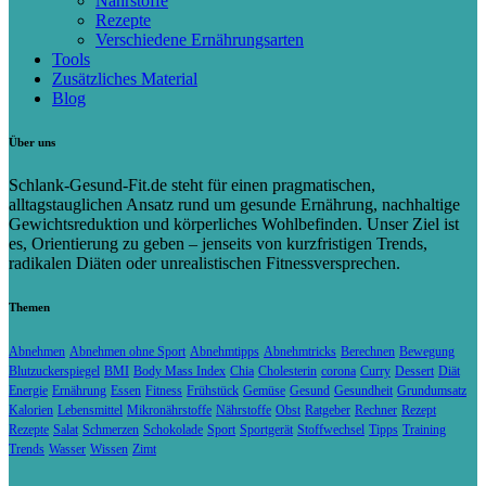
Nährstoffe
Rezepte
Verschiedene Ernährungsarten
Tools
Zusätzliches Material
Blog
Über uns
Schlank-Gesund-Fit.de steht für einen pragmatischen,
alltagstauglichen Ansatz rund um gesunde Ernährung, nachhaltige
Gewichtsreduktion und körperliches Wohlbefinden. Unser Ziel ist
es, Orientierung zu geben – jenseits von kurzfristigen Trends,
radikalen Diäten oder unrealistischen Fitnessversprechen.
Themen
Abnehmen
Abnehmen ohne Sport
Abnehmtipps
Abnehmtricks
Berechnen
Bewegung
Blutzuckerspiegel
BMI
Body Mass Index
Chia
Cholesterin
corona
Curry
Dessert
Diät
Energie
Ernährung
Essen
Fitness
Frühstück
Gemüse
Gesund
Gesundheit
Grundumsatz
Kalorien
Lebensmittel
Mikronährstoffe
Nährstoffe
Obst
Ratgeber
Rechner
Rezept
Rezepte
Salat
Schmerzen
Schokolade
Sport
Sportgerät
Stoffwechsel
Tipps
Training
Trends
Wasser
Wissen
Zimt