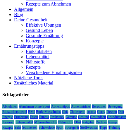
Rezepte zum Abnehmen
Allgemein
Blog
Deine Gesundheit
Effektive Übungen
Gesund Leben
Gesunde Ernährung
Konzepte
Ernährungstipps
Einkaufslisten
Lebensmittel
Nährstoffe
Rezepte
Verschiedene Ernährungsarten
Nützliche Tools
Zusätzliches Material
Schlagwörter
Abnehmen
Abnehmen ohne Sport
Abnehmtipps
Abnehmtricks
Berechnen
Bewegung
Blutzuckerspiegel
BMI
Body Mass Index
Chia
Cholesterin
corona
Curry
Dessert
Diät
Energie
Ernährung
Essen
Fitness
Frühstück
Gemüse
Gesund
Gesundheit
Grundumsatz
Kalorien
Lebensmittel
Mikronährstoffe
Nährstoffe
Obst
Ratgeber
Rechner
Rezept
Rezepte
Salat
Schmerzen
Schokolade
Sport
Sportgerät
Stoffwechsel
Tipps
Training