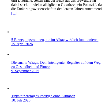
und Diätpläne. Selten fällt der Blick auf das Gewürzregal –
dabei steckt in vielen alltäglichen Gewürzen ein Potenzial, das
die Ernährungswissenschaft in den letzten Jahren zunehmend
[...]
5 Bewegungsroutinen, die im Alltag wirklich funktionieren
15. April 2026
Die smarte Waage: Dein intelligenter Begleiter auf dem Weg
zu Gesundheit und Fitness
9. September 2025
Tipps für cremiges Porridge ohne Klumpen
10. Juli 2025