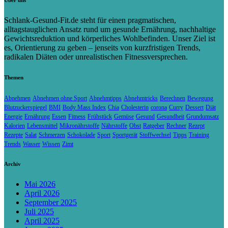
Schlank-Gesund-Fit.de steht für einen pragmatischen,
alltagstauglichen Ansatz rund um gesunde Ernährung, nachhaltige
Gewichtsreduktion und körperliches Wohlbefinden. Unser Ziel ist
es, Orientierung zu geben – jenseits von kurzfristigen Trends,
radikalen Diäten oder unrealistischen Fitnessversprechen.
Themen
Abnehmen
Abnehmen ohne Sport
Abnehmtipps
Abnehmtricks
Berechnen
Bewegung
Blutzuckerspiegel
BMI
Body Mass Index
Chia
Cholesterin
corona
Curry
Dessert
Diät
Energie
Ernährung
Essen
Fitness
Frühstück
Gemüse
Gesund
Gesundheit
Grundumsatz
Kalorien
Lebensmittel
Mikronährstoffe
Nährstoffe
Obst
Ratgeber
Rechner
Rezept
Rezepte
Salat
Schmerzen
Schokolade
Sport
Sportgerät
Stoffwechsel
Tipps
Training
Trends
Wasser
Wissen
Zimt
Archiv
Mai 2026
April 2026
September 2025
Juli 2025
April 2025