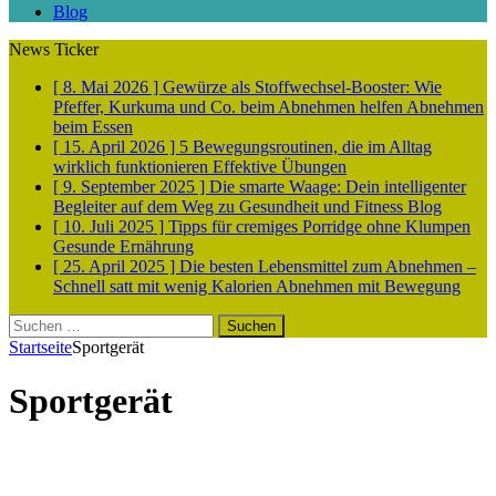
Blog
News Ticker
[ 8. Mai 2026 ]
Gewürze als Stoffwechsel-Booster: Wie
Pfeffer, Kurkuma und Co. beim Abnehmen helfen
Abnehmen
beim Essen
[ 15. April 2026 ]
5 Bewegungsroutinen, die im Alltag
wirklich funktionieren
Effektive Übungen
[ 9. September 2025 ]
Die smarte Waage: Dein intelligenter
Begleiter auf dem Weg zu Gesundheit und Fitness
Blog
[ 10. Juli 2025 ]
Tipps für cremiges Porridge ohne Klumpen
Gesunde Ernährung
[ 25. April 2025 ]
Die besten Lebensmittel zum Abnehmen –
Schnell satt mit wenig Kalorien
Abnehmen mit Bewegung
Suchen
nach:
Startseite
Sportgerät
Sportgerät