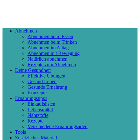
Abnehmen
Abnehmen beim Essen
Abnehmen beim Trinken
Abnehmen im Alltag
Abnehmen mit Bewegung
Natürlich abnehmen
Rezepte zum Abnehmen
Deine Gesundheit
Effektive Übungen
Gesund Leben
Gesunde Ernährung
Konzepte
Ernährungstipps
Einkaufslisten
Lebensmittel
Nährstoffe
Rezepte
Verschiedene Ernährungsarten
Tools
Zusätzliches Material