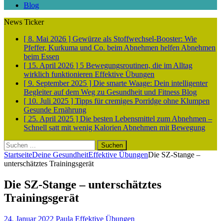
Blog
News Ticker
[ 8. Mai 2026 ]
Gewürze als Stoffwechsel-Booster: Wie
Pfeffer, Kurkuma und Co. beim Abnehmen helfen
Abnehmen
beim Essen
[ 15. April 2026 ]
5 Bewegungsroutinen, die im Alltag
wirklich funktionieren
Effektive Übungen
[ 9. September 2025 ]
Die smarte Waage: Dein intelligenter
Begleiter auf dem Weg zu Gesundheit und Fitness
Blog
[ 10. Juli 2025 ]
Tipps für cremiges Porridge ohne Klumpen
Gesunde Ernährung
[ 25. April 2025 ]
Die besten Lebensmittel zum Abnehmen –
Schnell satt mit wenig Kalorien
Abnehmen mit Bewegung
Suchen
nach:
Startseite
Deine Gesundheit
Effektive Übungen
Die SZ-Stange –
unterschätztes Trainingsgerät
Die SZ-Stange – unterschätztes
Trainingsgerät
24. Januar 2022
Paula
Effektive Übungen