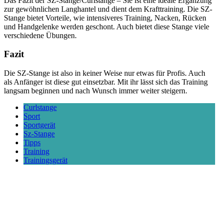
Das Fazit der SZ-Stange/Curlstange – Sie ist eine ideale Ergänzung
zur gewöhnlichen Langhantel und dient dem Krafttraining. Die SZ-
Stange bietet Vorteile, wie intensiveres Training, Nacken, Rücken
und Handgelenke werden geschont. Auch bietet diese Stange viele
verschiedene Übungen.
Fazit
Die SZ-Stange ist also in keiner Weise nur etwas für Profis. Auch
als Anfänger ist diese gut einsetzbar. Mit ihr lässt sich das Training
langsam beginnen und nach Wunsch immer weiter steigern.
Curlstange
Sport
Sportgerät
Sz-Stange
Tipps
Training
Trainingsgerät