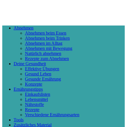
Abnehmen
Abnehmen beim Essen
Abnehmen beim Trinken
Abnehmen im Alltag
Abnehmen mit Bewegung
Natürlich abnehmen
Rezepte zum Abnehmen
Deine Gesundheit
Effektive Übungen
Gesund Leben
Gesunde Ernährung
Konzepte
Ernährungstipps
Einkaufslisten
Lebensmittel
Nährstoffe
Rezepte
Verschiedene Ernährungsarten
Tools
Zusätzliches Material