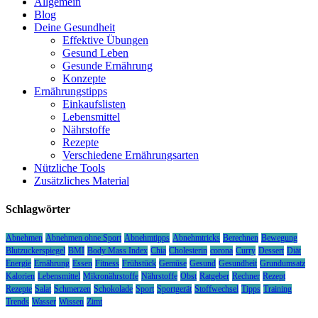
Allgemein
Blog
Deine Gesundheit
Effektive Übungen
Gesund Leben
Gesunde Ernährung
Konzepte
Ernährungstipps
Einkaufslisten
Lebensmittel
Nährstoffe
Rezepte
Verschiedene Ernährungsarten
Nützliche Tools
Zusätzliches Material
Schlagwörter
Abnehmen
Abnehmen ohne Sport
Abnehmtipps
Abnehmtricks
Berechnen
Bewegung
Blutzuckerspiegel
BMI
Body Mass Index
Chia
Cholesterin
corona
Curry
Dessert
Diät
Energie
Ernährung
Essen
Fitness
Frühstück
Gemüse
Gesund
Gesundheit
Grundumsatz
Kalorien
Lebensmittel
Mikronährstoffe
Nährstoffe
Obst
Ratgeber
Rechner
Rezept
Rezepte
Salat
Schmerzen
Schokolade
Sport
Sportgerät
Stoffwechsel
Tipps
Training
Trends
Wasser
Wissen
Zimt