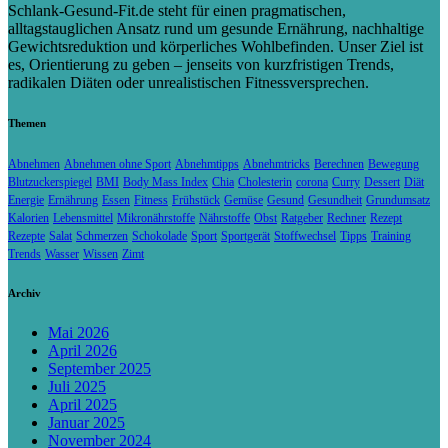
Schlank-Gesund-Fit.de steht für einen pragmatischen,
alltagstauglichen Ansatz rund um gesunde Ernährung, nachhaltige
Gewichtsreduktion und körperliches Wohlbefinden. Unser Ziel ist
es, Orientierung zu geben – jenseits von kurzfristigen Trends,
radikalen Diäten oder unrealistischen Fitnessversprechen.
Themen
Abnehmen
Abnehmen ohne Sport
Abnehmtipps
Abnehmtricks
Berechnen
Bewegung
Blutzuckerspiegel
BMI
Body Mass Index
Chia
Cholesterin
corona
Curry
Dessert
Diät
Energie
Ernährung
Essen
Fitness
Frühstück
Gemüse
Gesund
Gesundheit
Grundumsatz
Kalorien
Lebensmittel
Mikronährstoffe
Nährstoffe
Obst
Ratgeber
Rechner
Rezept
Rezepte
Salat
Schmerzen
Schokolade
Sport
Sportgerät
Stoffwechsel
Tipps
Training
Trends
Wasser
Wissen
Zimt
Archiv
Mai 2026
April 2026
September 2025
Juli 2025
April 2025
Januar 2025
November 2024