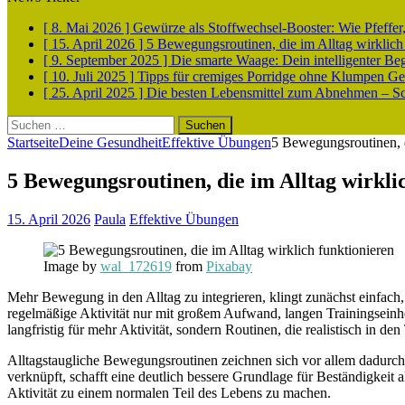
[ 8. Mai 2026 ]
Gewürze als Stoffwechsel-Booster: Wie Pfeff
[ 15. April 2026 ]
5 Bewegungsroutinen, die im Alltag wirklich
[ 9. September 2025 ]
Die smarte Waage: Dein intelligenter Be
[ 10. Juli 2025 ]
Tipps für cremiges Porridge ohne Klumpen
Ge
[ 25. April 2025 ]
Die besten Lebensmittel zum Abnehmen – Sch
Suchen
nach:
Startseite
Deine Gesundheit
Effektive Übungen
5 Bewegungsroutinen, d
5 Bewegungsroutinen, die im Alltag wirkli
15. April 2026
Paula
Effektive Übungen
Image by
wal_172619
from
Pixabay
Mehr Bewegung in den Alltag zu integrieren, klingt zunächst einfach, 
regelmäßige Aktivität nur mit großem Aufwand, langen Trainingseinhei
langfristig für mehr Aktivität, sondern Routinen, die realistisch in de
Alltagstaugliche Bewegungsroutinen zeichnen sich vor allem dadurch
verknüpft, schafft eine deutlich bessere Grundlage für Beständigkeit 
Aktivität zu einem normalen Teil des Lebens zu machen.