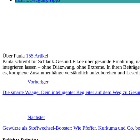
Über Paula
155 Artikel
Paula schreibt für Schlank-Gesund-Fit.de über gesunde Ernährung, nac
integrieren lassen – ohne Diätzwang, ohne Extreme. In ihren Beiträ
es, komplexe Zusammenhänge verständlich aufzubereiten und Leserinne
Vorheriger
Die smarte Waage: Dein intelligenter Begleiter auf dem Weg zu Gesu
Nächster
Gewürze als Stoffwechsel-Booster: Wie Pfeffer, Kurkuma und Co. 