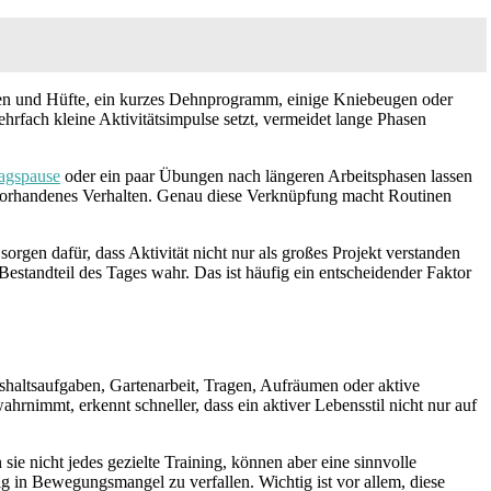
en und Hüfte, ein kurzes Dehnprogramm, einige Kniebeugen oder
ehrfach kleine Aktivitätsimpulse setzt, vermeidet lange Phasen
agspause
oder ein paar Übungen nach längeren Arbeitsphasen lassen
s vorhandenes Verhalten. Genau diese Verknüpfung macht Routinen
gen dafür, dass Aktivität nicht nur als großes Projekt verstanden
Bestandteil des Tages wahr. Das ist häufig ein entscheidender Faktor
ushaltsaufgaben, Gartenarbeit, Tragen, Aufräumen oder aktive
hrnimmt, erkennt schneller, dass ein aktiver Lebensstil nicht nur auf
ie nicht jedes gezielte Training, können aber eine sinnvolle
dig in Bewegungsmangel zu verfallen. Wichtig ist vor allem, diese