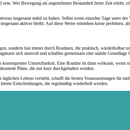
d sein. Wer Bewegung als angenehmen Bestandteil freier Zeit erlebt, e
niveau insgesamt stabil zu halten. Selbst wenn einzelne Tage unter der 
gesamt aktiver bleibt. Auf diese Weise entstehen keine perfekten, abe
en, sondern fast immer durch Routinen, die praktisch, wiederholbar und 
änzen sich sinnvoll und schaffen gemeinsam eine stabile Grundlage fü
n in konsequenter Umsetzbarkeit. Eine Routine ist dann wirksam, wenn 
tionierte Pläne, die nur kurz durchgehalten werden.
täglichen Lebens versteht, schafft die besten Voraussetzungen für meh
le kleine Entscheidungen, die regelmäßig wiederholt werden.