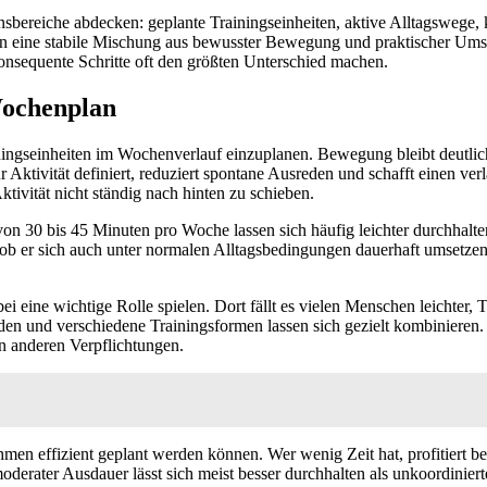
bereiche abdecken: geplante Trainingseinheiten, aktive Alltagswege, 
ern eine stabile Mischung aus bewusster Bewegung und praktischer Um
onsequente Schritte oft den größten Unterschied machen.
Wochenplan
ningseinheiten im Wochenverlauf einzuplanen. Bewegung bleibt deutlich
r Aktivität definiert, reduziert spontane Ausreden und schafft einen v
tivität nicht ständig nach hinten zu schieben.
n von 30 bis 45 Minuten pro Woche lassen sich häufig leichter durchhalte
n ob er sich auch unter normalen Alltagsbedingungen dauerhaft umsetze
i eine wichtige Rolle spielen. Dort fällt es vielen Menschen leichter,
n und verschiedene Trainingsformen lassen sich gezielt kombinieren. Da
n anderen Verpflichtungen.
n effizient geplant werden können. Wer wenig Zeit hat, profitiert bes
derater Ausdauer lässt sich meist besser durchhalten als unkoordinier