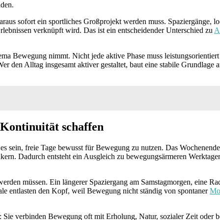
iden.
 daraus sofort ein sportliches Großprojekt werden muss. Spaziergänge,
lebnissen verknüpft wird. Das ist ein entscheidender Unterschied zu
A
ma Bewegung nimmt. Nicht jede aktive Phase muss leistungsorientiert s
 Wer den Alltag insgesamt aktiver gestaltet, baut eine stabile Grundlage
Kontinuität schaffen
n es sein, freie Tage bewusst für Bewegung zu nutzen. Das Wochenende 
ankern. Dadurch entsteht ein Ausgleich zu bewegungsärmeren Werktagen u
nt werden müssen. Ein längerer Spaziergang am Samstagmorgen, eine R
ale entlasten den Kopf, weil Bewegung nicht ständig von spontaner
Mot
ie verbinden Bewegung oft mit Erholung, Natur, sozialer Zeit oder b