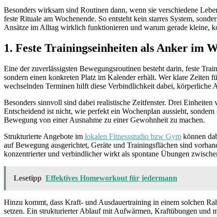
Besonders wirksam sind Routinen dann, wenn sie verschiedene Lebens
feste Rituale am Wochenende. So entsteht kein starres System, sond
Ansätze im Alltag wirklich funktionieren und warum gerade kleine, k
1. Feste Trainingseinheiten als Anker im 
Eine der zuverlässigsten Bewegungsroutinen besteht darin, feste Trai
sondern einen konkreten Platz im Kalender erhält. Wer klare Zeiten fü
wechselnden Terminen hilft diese Verbindlichkeit dabei, körperliche Ak
Besonders sinnvoll sind dabei realistische Zeitfenster. Drei Einheite
Entscheidend ist nicht, wie perfekt ein Wochenplan aussieht, sonder
Bewegung von einer Ausnahme zu einer Gewohnheit zu machen.
Strukturierte Angebote im
lokalen Fitnessstudio bzw Gym
können dabe
auf Bewegung ausgerichtet, Geräte und Trainingsflächen sind vorhande
konzentrierter und verbindlicher wirkt als spontane Übungen zwische
Lesetipp
Effektives Homeworkout für jedermann
Hinzu kommt, dass Kraft- und Ausdauertraining in einem solchen Rahme
setzen. Ein strukturierter Ablauf mit Aufwärmen, Kraftübungen und mo