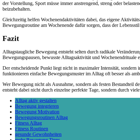
der Vorstellung, Sport müsse immer anstrengend, streng oder belasten
beizubehalten.
Gleichzeitig helfen Wochenendaktivitäten dabei, das eigene Aktivitäts
Bewegungsroutine am Wochenende dafür sorgen, dass der Lebensstil ins
Fazit
Alltagstaugliche Bewegung entsteht selten durch radikale Veränderung
Bewegungspausen, bewusste Alltagsaktivität und Wochenendrituale erg
Der entscheidende Punkt liegt nicht in maximaler Intensität, sonder
funktionieren einfache Bewegungsmuster im Alltag oft besser als ambi
Wer Bewegung nicht als Ausnahme, sondern als festen Bestandteil des 
entsteht dabei nicht durch einzelne perfekte Tage, sondern durch vie
Alltag aktiv gestalten
Bewegung integrieren
Bewegung Motivation
Bewegungsroutinen Alltag
Fitness Alltag
Fitness Routinen
gesunde Gewohnheiten
mehr Bewegung Tipps