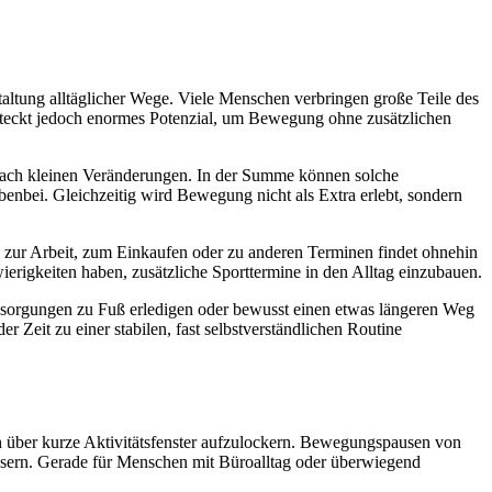
taltung alltäglicher Wege. Viele Menschen verbringen große Teile des
 steckt jedoch enormes Potenzial, um Bewegung ohne zusätzlichen
 nach kleinen Veränderungen. In der Summe können solche
benbei. Gleichzeitig wird Bewegung nicht als Extra erlebt, sondern
Weg zur Arbeit, zum Einkaufen oder zu anderen Terminen findet ohnehin
wierigkeiten haben, zusätzliche Sporttermine in den Alltag einzubauen.
e Besorgungen zu Fuß erledigen oder bewusst einen etwas längeren Weg
 Zeit zu einer stabilen, fast selbstverständlichen Routine
ch über kurze Aktivitätsfenster aufzulockern. Bewegungspausen von
ssern. Gerade für Menschen mit Büroalltag oder überwiegend