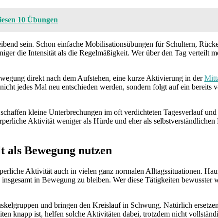
 diesen 10 Übungen
bend sein. Schon einfache Mobilisationsübungen für Schultern, Rück
iger die Intensität als die Regelmäßigkeit. Wer über den Tag verteilt m
Bewegung direkt nach dem Aufstehen, eine kurze Aktivierung in der
Mitt
nicht jedes Mal neu entschieden werden, sondern folgt auf ein bereit
affen kleine Unterbrechungen im oft verdichteten Tagesverlauf und sor
erliche Aktivität weniger als Hürde und eher als selbstverständlichen 
elt als Bewegung nutzen
perliche Aktivität auch in vielen ganz normalen Alltagssituationen. Ha
, insgesamt in Bewegung zu bleiben. Wer diese Tätigkeiten bewusster wa
kelgruppen und bringen den Kreislauf in Schwung. Natürlich ersetzen s
en knapp ist, helfen solche Aktivitäten dabei, trotzdem nicht vollstän