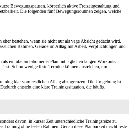
kurze Bewegungspausen, körperlich aktive Freizeitgestaltung und
setzbarkeit. Die folgenden fünf Bewegungsroutinen zeigen, welche
 eher bestehen, wenn sie nicht nur als vage Absicht gedacht wird,
erlässlichen Rahmen. Gerade im Alltag mit Arbeit, Verpflichtungen und
n als ein überambitionierter Plan mit täglichen langen Workouts.
n lässt. Schon wenige feste Termine können ausreichen, um
 Training klar vom restlichen Alltag abzugrenzen. Die Umgebung ist
durch entsteht eine klare Trainingssituation, die häufig
onders davon, in kurzer Zeit unterschiedliche Trainingsreize zu
tes Training ohne festen Rahmen. Genau diese Planbarkeit macht feste