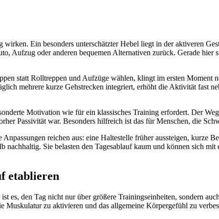
wirken. Ein besonders unterschätzter Hebel liegt in der aktiveren Ges
Auto, Aufzug oder anderen bequemen Alternativen zurück. Gerade hier
reppen statt Rolltreppen und Aufzüge wählen, klingt im ersten Moment
ich mehrere kurze Gehstrecken integriert, erhöht die Aktivität fast ne
gesonderte Motivation wie für ein klassisches Training erfordert. Der 
vorher Passivität war. Besonders hilfreich ist das für Menschen, die Sch
eine Anpassungen reichen aus: eine Haltestelle früher aussteigen, kurz
b nachhaltig. Sie belasten den Tagesablauf kaum und können sich mit der
 etablieren
ist es, den Tag nicht nur über größere Trainingseinheiten, sondern au
ie Muskulatur zu aktivieren und das allgemeine Körpergefühl zu verbe