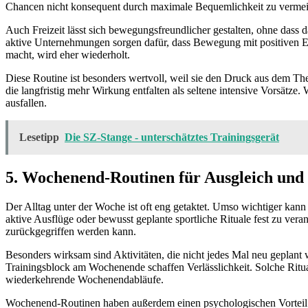
Chancen nicht konsequent durch maximale Bequemlichkeit zu verme
Auch Freizeit lässt sich bewegungsfreundlicher gestalten, ohne dass
aktive Unternehmungen sorgen dafür, dass Bewegung mit positiven Er
macht, wird eher wiederholt.
Diese Routine ist besonders wertvoll, weil sie den Druck aus dem The
die langfristig mehr Wirkung entfalten als seltene intensive Vorsätze.
ausfallen.
Lesetipp
Die SZ-Stange - unterschätztes Trainingsgerät
5. Wochenend-Routinen für Ausgleich und 
Der Alltag unter der Woche ist oft eng getaktet. Umso wichtiger kan
aktive Ausflüge oder bewusst geplante sportliche Rituale fest zu ver
zurückgegriffen werden kann.
Besonders wirksam sind Aktivitäten, die nicht jedes Mal neu gepla
Trainingsblock am Wochenende schaffen Verlässlichkeit. Solche Ritu
wiederkehrende Wochenendabläufe.
Wochenend-Routinen haben außerdem einen psychologischen Vorteil: S