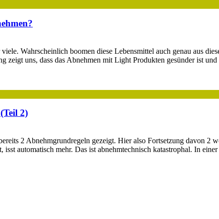
nehmen?
 viele. Wahrscheinlich boomen diese Lebensmittel auch genau aus diese
g zeigt uns, dass das Abnehmen mit Light Produkten gesünder ist und s
Teil 2)
r bereits 2 Abnehmgrundregeln gezeigt. Hier also Fortsetzung davon 
sst, isst automatisch mehr. Das ist abnehmtechnisch katastrophal. In ein