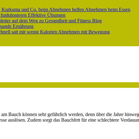
er, Kurkuma und Co. beim Abnehmen helfen
Abnehmen beim Essen
 funktionieren
Effektive Übungen
gleiter auf dem Weg zu Gesundheit und Fitness
Blog
sunde Ernährung
nell satt mit wenig Kalorien
Abnehmen mit Bewegung
 am Bauch können sehr gefährlich werden, denn über die Jahre hinweg l
sse auslösen. Zudem sorgt das Bauchfett für eine schlechtere Verdauu