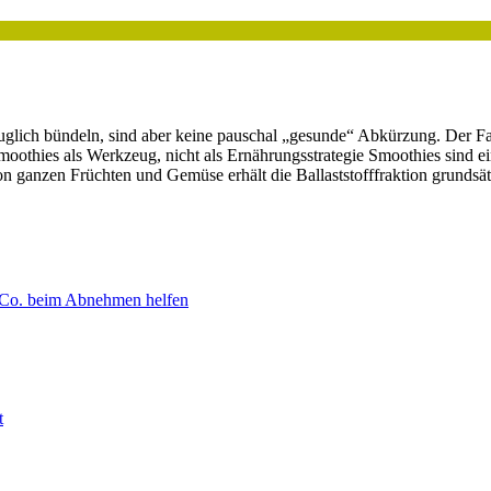
lich bündeln, sind aber keine pauschal „gesunde“ Abkürzung. Der Fach
oothies als Werkzeug, nicht als Ernährungsstrategie Smoothies sind ein
n ganzen Früchten und Gemüse erhält die Ballaststofffraktion grundsä
 Co. beim Abnehmen helfen
t