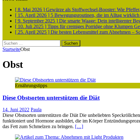
[ 8. Mai 2026 ]
Gewürze als Stoffwechsel-Booster: Wie Pfeff
[ 15. April 2026 ]
5 Bewegungsroutinen, die im Alltag wirklich
[ 9. September 2025 ]
Die smarte Waage: Dein intelligenter Be
[ 10. Juli 2025 ]
Tipps für cremiges Porridge ohne Klumpen
Ge
[ 25. April 2025 ]
Die besten Lebensmittel zum Abnehmen – Sch
Suchen
nach:
Startseite
Obst
Obst
Ernährungstipps
Diese Obstsorten unterstützen die Diät
14. Juni 2022
Paula
Diese Obstsorten unterstützen die Diät Die unbeliebten Speckröllchen
funktioniert und Hormone ausbildet, die im Körper Entzündungsproze
das Fett zum Schmelzen zu bringen.
[…]