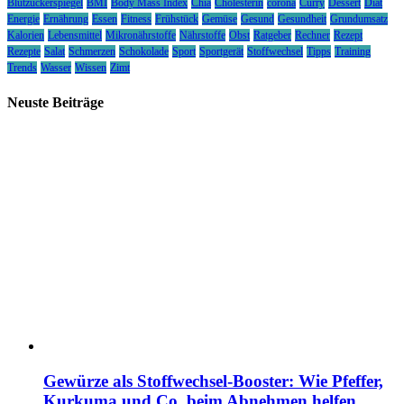
Blutzuckerspiegel
BMI
Body Mass Index
Chia
Cholesterin
corona
Curry
Dessert
Diät
Energie
Ernährung
Essen
Fitness
Frühstück
Gemüse
Gesund
Gesundheit
Grundumsatz
Kalorien
Lebensmittel
Mikronährstoffe
Nährstoffe
Obst
Ratgeber
Rechner
Rezept
Rezepte
Salat
Schmerzen
Schokolade
Sport
Sportgerät
Stoffwechsel
Tipps
Training
Trends
Wasser
Wissen
Zimt
Neuste Beiträge
Gewürze als Stoffwechsel-Booster: Wie Pfeffer,
Kurkuma und Co. beim Abnehmen helfen