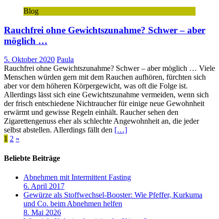
Blog
Rauchfrei ohne Gewichtszunahme? Schwer – aber
möglich …
5. Oktober 2020
Paula
Rauchfrei ohne Gewichtszunahme? Schwer – aber möglich … Viele
Menschen würden gern mit dem Rauchen aufhören, fürchten sich
aber vor dem höheren Körpergewicht, was oft die Folge ist.
Allerdings lässt sich eine Gewichtszunahme vermeiden, wenn sich
der frisch entschiedene Nichtraucher für einige neue Gewohnheit
erwärmt und gewisse Regeln einhält. Raucher sehen den
Zigarettengenuss eher als schlechte Angewohnheit an, die jeder
selbst abstellen. Allerdings fällt den
[…]
Seitennummerierung
1
2
»
der
Beliebte Beiträge
Beiträge
Abnehmen mit Intermittent Fasting
6. April 2017
Gewürze als Stoffwechsel-Booster: Wie Pfeffer, Kurkuma
und Co. beim Abnehmen helfen
8. Mai 2026