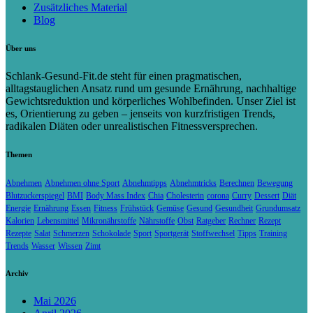
Zusätzliches Material
Blog
Über uns
Schlank-Gesund-Fit.de steht für einen pragmatischen,
alltagstauglichen Ansatz rund um gesunde Ernährung, nachhaltige
Gewichtsreduktion und körperliches Wohlbefinden. Unser Ziel ist
es, Orientierung zu geben – jenseits von kurzfristigen Trends,
radikalen Diäten oder unrealistischen Fitnessversprechen.
Themen
Abnehmen
Abnehmen ohne Sport
Abnehmtipps
Abnehmtricks
Berechnen
Bewegung
Blutzuckerspiegel
BMI
Body Mass Index
Chia
Cholesterin
corona
Curry
Dessert
Diät
Energie
Ernährung
Essen
Fitness
Frühstück
Gemüse
Gesund
Gesundheit
Grundumsatz
Kalorien
Lebensmittel
Mikronährstoffe
Nährstoffe
Obst
Ratgeber
Rechner
Rezept
Rezepte
Salat
Schmerzen
Schokolade
Sport
Sportgerät
Stoffwechsel
Tipps
Training
Trends
Wasser
Wissen
Zimt
Archiv
Mai 2026