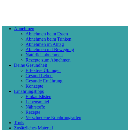
Abnehmen
Abnehmen beim Essen
Abnehmen beim Trinken
Abnehmen im Alltag
Abnehmen mit Bewegung
Natürlich abnehmen
Rezepte zum Abnehmen
Deine Gesundheit
Effektive Übungen
Gesund Leben
Gesunde Ernährung
Konzepte
Ernährungstipps
Einkaufslisten
Lebensmittel
Nährstoffe
Rezepte
Verschiedene Ernährungsarten
Tools
Zusätzliches Material