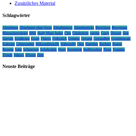
Zusätzliches Material
Schlagwörter
Abnehmen
Abnehmen ohne Sport
Abnehmtipps
Abnehmtricks
Berechnen
Bewegung
Blutzuckerspiegel
BMI
Body Mass Index
Chia
Cholesterin
corona
Curry
Dessert
Diät
Energie
Ernährung
Essen
Fitness
Frühstück
Gemüse
Gesund
Gesundheit
Grundumsatz
Kalorien
Lebensmittel
Mikronährstoffe
Nährstoffe
Obst
Ratgeber
Rechner
Rezept
Rezepte
Salat
Schmerzen
Schokolade
Sport
Sportgerät
Stoffwechsel
Tipps
Training
Trends
Wasser
Wissen
Zimt
Neuste Beiträge