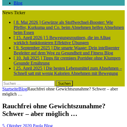
Blog
News Ticker
[ 8. Mai 2026 ]
Gewürze als Stoffwechsel-Booster: Wie
Pfeffer, Kurkuma und Co. beim Abnehmen helfen
Abnehmen
beim Essen
[ 15. April 2026 ]
5 Bewegungsroutinen, die im Alltag
wirklich funktionieren
Effektive Übungen
[ 9. September 2025 ]
Die smarte Waage: Dein intelligenter
Begleiter auf dem Weg zu Gesundheit und Fitness
Blog
[ 10. Juli 2025 ]
Tipps für cremiges Porridge ohne Klumpen
Gesunde Ernährung
[ 25. April 2025 ]
Die besten Lebensmittel zum Abnehmen –
Schnell satt mit wenig Kalorien
Abnehmen mit Bewegung
Suchen
nach:
Startseite
Blog
Rauchfrei ohne Gewichtszunahme? Schwer – aber
möglich …
Rauchfrei ohne Gewichtszunahme?
Schwer – aber möglich …
5. Oktober 2020
Paula
Blog