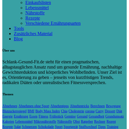
Einkaufslisten
Lebensmittel
Nährstoffe
Rezepte
Verschiedene Ernährungsarten
Tools
Zusätzliches Material
Blog
Über uns
Schlank-Gesund-Fit.de steht für einen pragmatischen,
alltagstauglichen Ansatz rund um gesunde Ernährung, nachhaltige
Gewichtsreduktion und körperliches Wohlbefinden. Unser Ziel ist
es, Orientierung zu geben – jenseits von kurzfristigen Trends,
radikalen Diäten oder unrealistischen Fitnessversprechen.
Themen
Abnehmen
Abnehmen ohne Sport
Abnehmtipps
Abnehmtricks
Berechnen
Bewegung
Blutzuckerspiegel
BMI
Body Mass Index
Chia
Cholesterin
corona
Curry
Dessert
Diät
Energie
Ernährung
Essen
Fitness
Frühstück
Gemüse
Gesund
Gesundheit
Grundumsatz
Kalorien
Lebensmittel
Mikronährstoffe
Nährstoffe
Obst
Ratgeber
Rechner
Rezept
Rezepte
Salat
Schmerzen
Schokolade
Sport
Sportgerät
Stoffwechsel
Tipps
Training