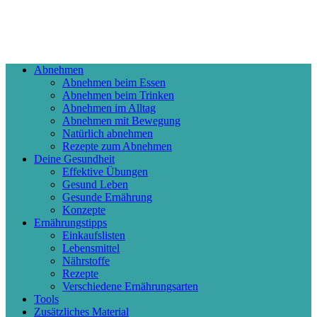
Abnehmen
Abnehmen beim Essen
Abnehmen beim Trinken
Abnehmen im Alltag
Abnehmen mit Bewegung
Natürlich abnehmen
Rezepte zum Abnehmen
Deine Gesundheit
Effektive Übungen
Gesund Leben
Gesunde Ernährung
Konzepte
Ernährungstipps
Einkaufslisten
Lebensmittel
Nährstoffe
Rezepte
Verschiedene Ernährungsarten
Tools
Zusätzliches Material