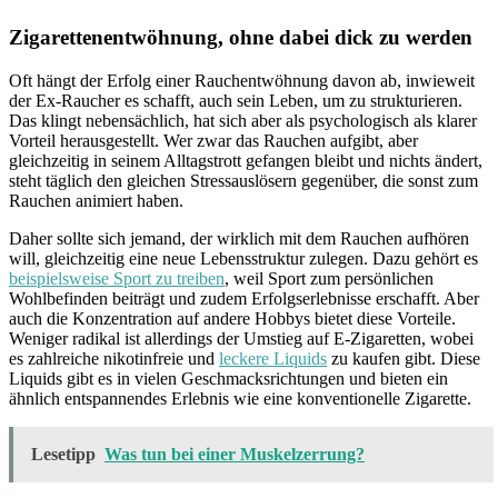
Zigarettenentwöhnung, ohne dabei dick zu werden
Oft hängt der Erfolg einer Rauchentwöhnung davon ab, inwieweit
der Ex-Raucher es schafft, auch sein Leben, um zu strukturieren.
Das klingt nebensächlich, hat sich aber als psychologisch als klarer
Vorteil herausgestellt. Wer zwar das Rauchen aufgibt, aber
gleichzeitig in seinem Alltagstrott gefangen bleibt und nichts ändert,
steht täglich den gleichen Stressauslösern gegenüber, die sonst zum
Rauchen animiert haben.
Daher sollte sich jemand, der wirklich mit dem Rauchen aufhören
will, gleichzeitig eine neue Lebensstruktur zulegen. Dazu gehört es
beispielsweise Sport zu treiben
, weil Sport zum persönlichen
Wohlbefinden beiträgt und zudem Erfolgserlebnisse erschafft. Aber
auch die Konzentration auf andere Hobbys bietet diese Vorteile.
Weniger radikal ist allerdings der Umstieg auf E-Zigaretten, wobei
es zahlreiche nikotinfreie und
leckere Liquids
zu kaufen gibt. Diese
Liquids gibt es in vielen Geschmacksrichtungen und bieten ein
ähnlich entspannendes Erlebnis wie eine konventionelle Zigarette.
Lesetipp
Was tun bei einer Muskelzerrung?