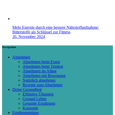
Mehr Energie durch eine bessere Nährstoffaufnahme:
Bitterstoffe als Schlüssel zur Fitness
26. November 2024
Navigation
Abnehmen
Abnehmen beim Essen
Abnehmen beim Trinken
Abnehmen im Alltag
Abnehmen mit Bewegung
Natürlich abnehmen
Rezepte zum Abnehmen
Deine Gesundheit
Effektive Übungen
Gesund Leben
Gesunde Ernährung
Konzepte
Ernährungstipps