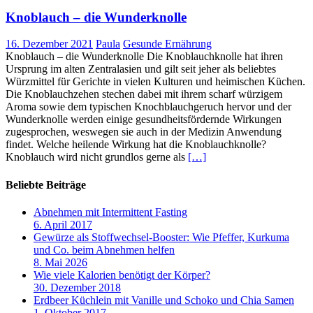
Knoblauch – die Wunderknolle
16. Dezember 2021
Paula
Gesunde Ernährung
Knoblauch – die Wunderknolle Die Knoblauchknolle hat ihren
Ursprung im alten Zentralasien und gilt seit jeher als beliebtes
Würzmittel für Gerichte in vielen Kulturen und heimischen Küchen.
Die Knoblauchzehen stechen dabei mit ihrem scharf würzigem
Aroma sowie dem typischen Knochblauchgeruch hervor und der
Wunderknolle werden einige gesundheitsfördernde Wirkungen
zugesprochen, weswegen sie auch in der Medizin Anwendung
findet. Welche heilende Wirkung hat die Knoblauchknolle?
Knoblauch wird nicht grundlos gerne als
[…]
Beliebte Beiträge
Abnehmen mit Intermittent Fasting
6. April 2017
Gewürze als Stoffwechsel-Booster: Wie Pfeffer, Kurkuma
und Co. beim Abnehmen helfen
8. Mai 2026
Wie viele Kalorien benötigt der Körper?
30. Dezember 2018
Erdbeer Küchlein mit Vanille und Schoko und Chia Samen
1. Oktober 2017