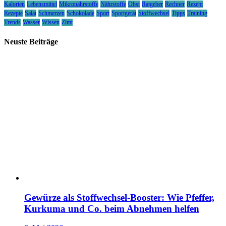
Kalorien
Lebensmittel
Mikronährstoffe
Nährstoffe
Obst
Ratgeber
Rechner
Rezept
Rezepte
Salat
Schmerzen
Schokolade
Sport
Sportgerät
Stoffwechsel
Tipps
Training
Trends
Wasser
Wissen
Zimt
Neuste Beiträge
Gewürze als Stoffwechsel-Booster: Wie Pfeffer,
Kurkuma und Co. beim Abnehmen helfen