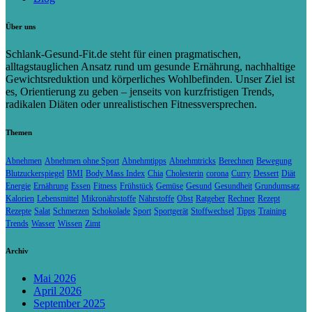
Über uns
Schlank-Gesund-Fit.de steht für einen pragmatischen,
alltagstauglichen Ansatz rund um gesunde Ernährung, nachhaltige
Gewichtsreduktion und körperliches Wohlbefinden. Unser Ziel ist
es, Orientierung zu geben – jenseits von kurzfristigen Trends,
radikalen Diäten oder unrealistischen Fitnessversprechen.
Themen
Abnehmen
Abnehmen ohne Sport
Abnehmtipps
Abnehmtricks
Berechnen
Bewegung
Blutzuckerspiegel
BMI
Body Mass Index
Chia
Cholesterin
corona
Curry
Dessert
Diät
Energie
Ernährung
Essen
Fitness
Frühstück
Gemüse
Gesund
Gesundheit
Grundumsatz
Kalorien
Lebensmittel
Mikronährstoffe
Nährstoffe
Obst
Ratgeber
Rechner
Rezept
Rezepte
Salat
Schmerzen
Schokolade
Sport
Sportgerät
Stoffwechsel
Tipps
Training
Trends
Wasser
Wissen
Zimt
Archiv
Mai 2026
April 2026
September 2025