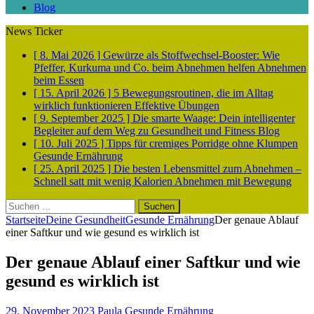
Blog
News Ticker
[ 8. Mai 2026 ]
Gewürze als Stoffwechsel-Booster: Wie
Pfeffer, Kurkuma und Co. beim Abnehmen helfen
Abnehmen
beim Essen
[ 15. April 2026 ]
5 Bewegungsroutinen, die im Alltag
wirklich funktionieren
Effektive Übungen
[ 9. September 2025 ]
Die smarte Waage: Dein intelligenter
Begleiter auf dem Weg zu Gesundheit und Fitness
Blog
[ 10. Juli 2025 ]
Tipps für cremiges Porridge ohne Klumpen
Gesunde Ernährung
[ 25. April 2025 ]
Die besten Lebensmittel zum Abnehmen –
Schnell satt mit wenig Kalorien
Abnehmen mit Bewegung
Suchen
nach:
Startseite
Deine Gesundheit
Gesunde Ernährung
Der genaue Ablauf
einer Saftkur und wie gesund es wirklich ist
Der genaue Ablauf einer Saftkur und wie
gesund es wirklich ist
29. November 2023
Paula
Gesunde Ernährung