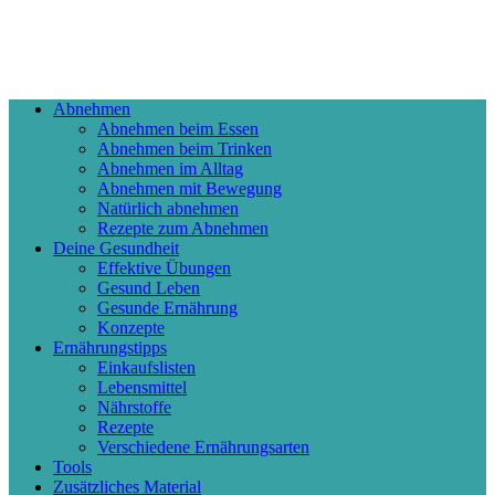
Abnehmen
Abnehmen beim Essen
Abnehmen beim Trinken
Abnehmen im Alltag
Abnehmen mit Bewegung
Natürlich abnehmen
Rezepte zum Abnehmen
Deine Gesundheit
Effektive Übungen
Gesund Leben
Gesunde Ernährung
Konzepte
Ernährungstipps
Einkaufslisten
Lebensmittel
Nährstoffe
Rezepte
Verschiedene Ernährungsarten
Tools
Zusätzliches Material