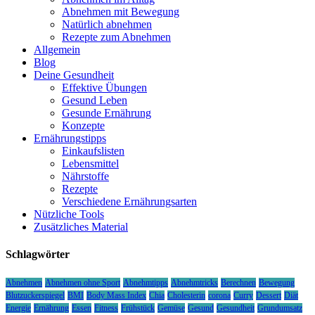
Abnehmen mit Bewegung
Natürlich abnehmen
Rezepte zum Abnehmen
Allgemein
Blog
Deine Gesundheit
Effektive Übungen
Gesund Leben
Gesunde Ernährung
Konzepte
Ernährungstipps
Einkaufslisten
Lebensmittel
Nährstoffe
Rezepte
Verschiedene Ernährungsarten
Nützliche Tools
Zusätzliches Material
Schlagwörter
Abnehmen
Abnehmen ohne Sport
Abnehmtipps
Abnehmtricks
Berechnen
Bewegung
Blutzuckerspiegel
BMI
Body Mass Index
Chia
Cholesterin
corona
Curry
Dessert
Diät
Energie
Ernährung
Essen
Fitness
Frühstück
Gemüse
Gesund
Gesundheit
Grundumsatz