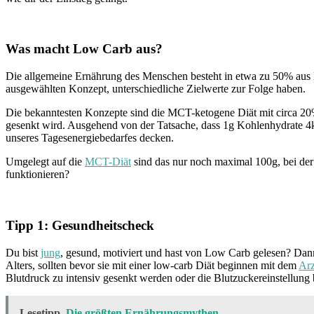
Was macht Low Carb aus?
Die allgemeine Ernährung des Menschen besteht in etwa zu 50% au
ausgewählten Konzept, unterschiedliche Zielwerte zur Folge haben.
Die bekanntesten Konzepte sind die MCT-ketogene Diät mit circa 20% 
gesenkt wird. Ausgehend von der Tatsache, dass 1g Kohlenhydrate 4
unseres Tagesenergiebedarfes decken.
Umgelegt auf die
MCT-Diät
sind das nur noch maximal 100g, bei der 
funktionieren?
Tipp 1: Gesundheitscheck
Du bist
jung
, gesund, motiviert und hast von Low Carb gelesen? Dann
Alters, sollten bevor sie mit einer low-carb Diät beginnen mit dem
Arz
Blutdruck zu intensiv gesenkt werden oder die Blutzuckereinstellung 
Lesetipp
Die größten Ernährungsmythen