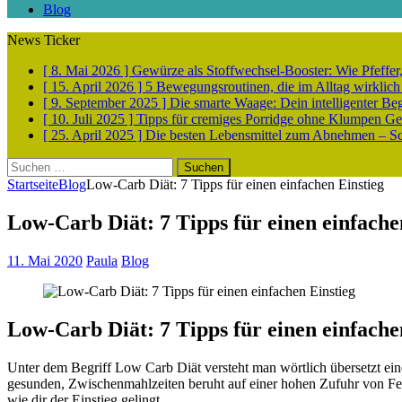
Blog
News Ticker
[ 8. Mai 2026 ]
Gewürze als Stoffwechsel-Booster: Wie Pfeff
[ 15. April 2026 ]
5 Bewegungsroutinen, die im Alltag wirklich
[ 9. September 2025 ]
Die smarte Waage: Dein intelligenter Be
[ 10. Juli 2025 ]
Tipps für cremiges Porridge ohne Klumpen
Ge
[ 25. April 2025 ]
Die besten Lebensmittel zum Abnehmen – Sch
Suchen
nach:
Startseite
Blog
Low-Carb Diät: 7 Tipps für einen einfachen Einstieg
Low-Carb Diät: 7 Tipps für einen einfache
11. Mai 2020
Paula
Blog
Low-Carb Diät: 7 Tipps für einen einfache
Unter dem Begriff Low Carb Diät versteht man wörtlich übersetzt ein
gesunden, Zwischenmahlzeiten beruht auf einer hohen Zufuhr von Fett 
wie dir der Einstieg gelingt.