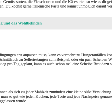
ie Gemüsesorten, die Fleischsorten und die Käsesorten so wie es dir gef
n. Du kochst gerne italienische Pasta und kannst unmöglich darauf ve
ung und das Wohlbefinden
ngungen erst anpassen muss, kann es vermehrt zu Hungeranfällen kommen
hnittlauch zu Selleriestangen zum Beispiel, oder ein paar Scheiben Wu
ieg pro Tag geplant, kann es auch schon mal eine Scheibe Brot dazu s
nnen als sich zu jeder Mahlzeit zumindest eine kleine süße Versuchung 
t man so gut wie jeden Kuchen, jede Torte und jede Nachspeise genaus
ggelassen wurde.