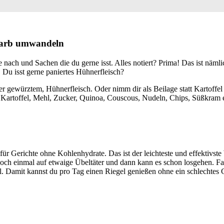
 Carb umwandeln
nach und Sachen die du gerne isst. Alles notiert? Prima! Das ist nämli
Du isst gerne paniertes Hühnerfleisch?
er gewürztem, Hühnerfleisch. Oder nimm dir als Beilage statt Kartoffel 
, Kartoffel, Mehl, Zucker, Quinoa, Couscous, Nudeln, Chips, Süßkram e
 für Gerichte ohne Kohlenhydrate. Das ist der leichteste und effektivs
e noch einmal auf etwaige Übeltäter und dann kann es schon losgehen. F
eil. Damit kannst du pro Tag einen Riegel genießen ohne ein schlechte