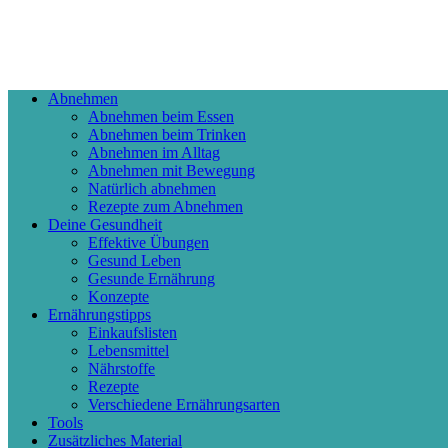
Abnehmen
Abnehmen beim Essen
Abnehmen beim Trinken
Abnehmen im Alltag
Abnehmen mit Bewegung
Natürlich abnehmen
Rezepte zum Abnehmen
Deine Gesundheit
Effektive Übungen
Gesund Leben
Gesunde Ernährung
Konzepte
Ernährungstipps
Einkaufslisten
Lebensmittel
Nährstoffe
Rezepte
Verschiedene Ernährungsarten
Tools
Zusätzliches Material