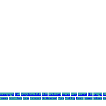
uckerspiegel
BMI
Body Mass Index
Chia
Cholesterin
corona
Curry
Dessert
Diät
Energie
Er
merzen
Schokolade
Sport
Sportgerät
Stoffwechsel
Tipps
Training
Trends
Wasser
Wissen
Zi