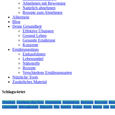
Abnehmen mit Bewegung
Natürlich abnehmen
Rezepte zum Abnehmen
Allgemein
Blog
Deine Gesundheit
Effektive Übungen
Gesund Leben
Gesunde Ernährung
Konzepte
Ernährungstipps
Einkaufslisten
Lebensmittel
Nährstoffe
Rezepte
Verschiedene Ernährungsarten
Nützliche Tools
Zusätzliches Material
Schlagwörter
Abnehmen
Abnehmen ohne Sport
Abnehmtipps
Abnehmtricks
Berechnen
Bewegung
Blutz
Lebensmittel
Mikronährstoffe
Nährstoffe
Obst
Ratgeber
Rechner
Rezept
Rezepte
Salat
Sch