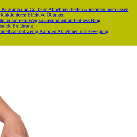
er, Kurkuma und Co. beim Abnehmen helfen
Abnehmen beim Essen
 funktionieren
Effektive Übungen
gleiter auf dem Weg zu Gesundheit und Fitness
Blog
sunde Ernährung
nell satt mit wenig Kalorien
Abnehmen mit Bewegung