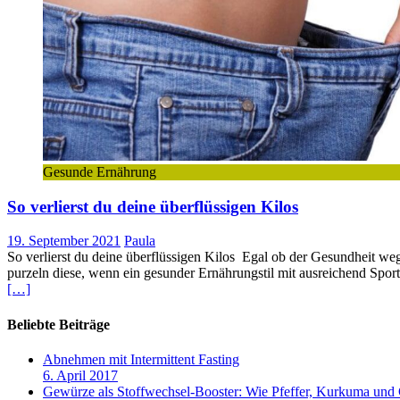
Gesunde Ernährung
So verlierst du deine überflüssigen Kilos
19. September 2021
Paula
So verlierst du deine überflüssigen Kilos Egal ob der Gesundheit we
purzeln diese, wenn ein gesunder Ernährungstil mit ausreichend Sport
[…]
Beliebte Beiträge
Abnehmen mit Intermittent Fasting
6. April 2017
Gewürze als Stoffwechsel-Booster: Wie Pfeffer, Kurkuma und