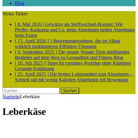
Blog
News Ticker
[ 8. Mai 2026 ]
Gewürze als Stoffwechsel-Booster: Wie
Pfeffer, Kurkuma und Co. beim Abnehmen helfen
Abnehmen
beim Essen
[ 15. April 2026 ]
5 Bewegungsroutinen, die im Alltag
wirklich funktionieren
Effektive Übungen
[ 9. September 2025 ]
Die smarte Waage: Dein intelligenter
Begleiter auf dem Weg zu Gesundheit und Fitness
Blog
[ 10. Juli 2025 ]
Tipps für cremiges Porridge ohne Klumpen
Gesunde Ernährung
[ 25. April 2025 ]
Die besten Lebensmittel zum Abnehmen –
Schnell satt mit wenig Kalorien
Abnehmen mit Bewegung
Suchen
nach:
Startseite
Leberkäse
Leberkäse