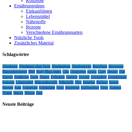
Konzepte
Ernährungstipps
Einkaufslisten
Lebensmittel
Nährstoffe
Rezepte
Verschiedene Ernährungsarten
Nützliche Tools
Zusätzliches Material
Schlagwörter
Abnehmen
Abnehmen ohne Sport
Abnehmtipps
Abnehmtricks
Berechnen
Bewegung
Blutzuckerspiegel
BMI
Body Mass Index
Chia
Cholesterin
corona
Curry
Dessert
Diät
Energie
Ernährung
Essen
Fitness
Frühstück
Gemüse
Gesund
Gesundheit
Grundumsatz
Kalorien
Lebensmittel
Mikronährstoffe
Nährstoffe
Obst
Ratgeber
Rechner
Rezept
Rezepte
Salat
Schmerzen
Schokolade
Sport
Sportgerät
Stoffwechsel
Tipps
Training
Trends
Wasser
Wissen
Zimt
Neuste Beiträge