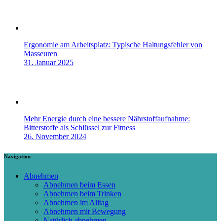
Ergonomie am Arbeitsplatz: Typische Haltungsfehler von
Masseuren
31. Januar 2025
Mehr Energie durch eine bessere Nährstoffaufnahme:
Bitterstoffe als Schlüssel zur Fitness
26. November 2024
Navigation
Abnehmen
Abnehmen beim Essen
Abnehmen beim Trinken
Abnehmen im Alltag
Abnehmen mit Bewegung
Natürlich abnehmen