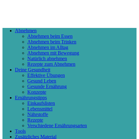
Abnehmen
Abnehmen beim Essen
Abnehmen beim Trinken
Abnehmen im Alltag
Abnehmen mit Bewegung
Natürlich abnehmen
Rezepte zum Abnehmen
Deine Gesundheit
Effektive Übungen
Gesund Leben
Gesunde Ernährung
Konzepte
Ernährungstipps
Einkaufslisten
Lebensmittel
Nährstoffe
Rezepte
Verschiedene Ernährungsarten
Tools
Zusätzliches Material