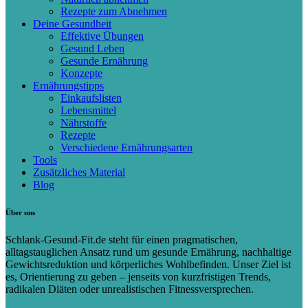
Rezepte zum Abnehmen
Deine Gesundheit
Effektive Übungen
Gesund Leben
Gesunde Ernährung
Konzepte
Ernährungstipps
Einkaufslisten
Lebensmittel
Nährstoffe
Rezepte
Verschiedene Ernährungsarten
Tools
Zusätzliches Material
Blog
Über uns
Schlank-Gesund-Fit.de steht für einen pragmatischen,
alltagstauglichen Ansatz rund um gesunde Ernährung, nachhaltige
Gewichtsreduktion und körperliches Wohlbefinden. Unser Ziel ist
es, Orientierung zu geben – jenseits von kurzfristigen Trends,
radikalen Diäten oder unrealistischen Fitnessversprechen.