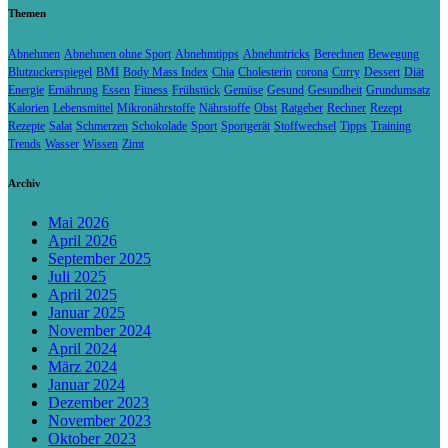
Themen
Abnehmen
Abnehmen ohne Sport
Abnehmtipps
Abnehmtricks
Berechnen
Bewegung
Blutzuckerspiegel
BMI
Body Mass Index
Chia
Cholesterin
corona
Curry
Dessert
Diät
Energie
Ernährung
Essen
Fitness
Frühstück
Gemüse
Gesund
Gesundheit
Grundumsatz
Kalorien
Lebensmittel
Mikronährstoffe
Nährstoffe
Obst
Ratgeber
Rechner
Rezept
Rezepte
Salat
Schmerzen
Schokolade
Sport
Sportgerät
Stoffwechsel
Tipps
Training
Trends
Wasser
Wissen
Zimt
Archiv
Mai 2026
April 2026
September 2025
Juli 2025
April 2025
Januar 2025
November 2024
April 2024
März 2024
Januar 2024
Dezember 2023
November 2023
Oktober 2023