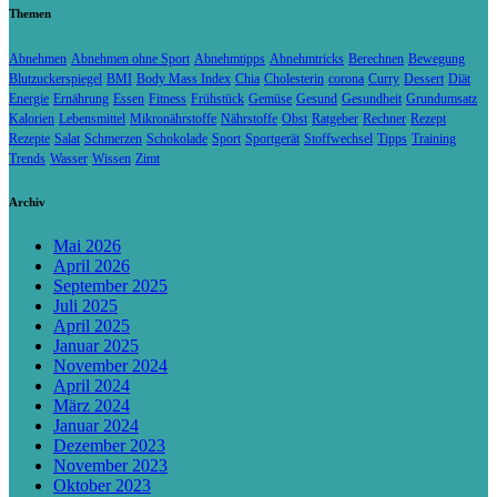
Themen
Abnehmen
Abnehmen ohne Sport
Abnehmtipps
Abnehmtricks
Berechnen
Bewegung
Blutzuckerspiegel
BMI
Body Mass Index
Chia
Cholesterin
corona
Curry
Dessert
Diät
Energie
Ernährung
Essen
Fitness
Frühstück
Gemüse
Gesund
Gesundheit
Grundumsatz
Kalorien
Lebensmittel
Mikronährstoffe
Nährstoffe
Obst
Ratgeber
Rechner
Rezept
Rezepte
Salat
Schmerzen
Schokolade
Sport
Sportgerät
Stoffwechsel
Tipps
Training
Trends
Wasser
Wissen
Zimt
Archiv
Mai 2026
April 2026
September 2025
Juli 2025
April 2025
Januar 2025
November 2024
April 2024
März 2024
Januar 2024
Dezember 2023
November 2023
Oktober 2023