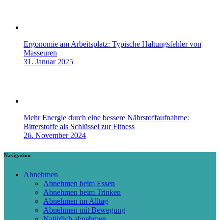
Ergonomie am Arbeitsplatz: Typische Haltungsfehler von
Masseuren
31. Januar 2025
Mehr Energie durch eine bessere Nährstoffaufnahme:
Bitterstoffe als Schlüssel zur Fitness
26. November 2024
Navigation
Abnehmen
Abnehmen beim Essen
Abnehmen beim Trinken
Abnehmen im Alltag
Abnehmen mit Bewegung
Natürlich abnehmen