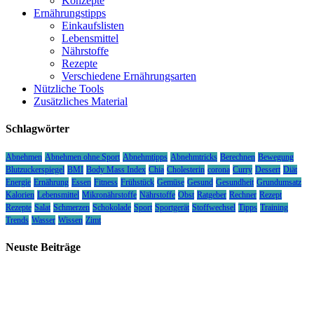
Konzepte
Ernährungstipps
Einkaufslisten
Lebensmittel
Nährstoffe
Rezepte
Verschiedene Ernährungsarten
Nützliche Tools
Zusätzliches Material
Schlagwörter
Abnehmen
Abnehmen ohne Sport
Abnehmtipps
Abnehmtricks
Berechnen
Bewegung
Blutzuckerspiegel
BMI
Body Mass Index
Chia
Cholesterin
corona
Curry
Dessert
Diät
Energie
Ernährung
Essen
Fitness
Frühstück
Gemüse
Gesund
Gesundheit
Grundumsatz
Kalorien
Lebensmittel
Mikronährstoffe
Nährstoffe
Obst
Ratgeber
Rechner
Rezept
Rezepte
Salat
Schmerzen
Schokolade
Sport
Sportgerät
Stoffwechsel
Tipps
Training
Trends
Wasser
Wissen
Zimt
Neuste Beiträge