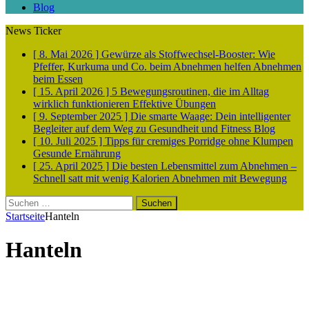
Blog
News Ticker
[ 8. Mai 2026 ]
Gewürze als Stoffwechsel-Booster: Wie
Pfeffer, Kurkuma und Co. beim Abnehmen helfen
Abnehmen
beim Essen
[ 15. April 2026 ]
5 Bewegungsroutinen, die im Alltag
wirklich funktionieren
Effektive Übungen
[ 9. September 2025 ]
Die smarte Waage: Dein intelligenter
Begleiter auf dem Weg zu Gesundheit und Fitness
Blog
[ 10. Juli 2025 ]
Tipps für cremiges Porridge ohne Klumpen
Gesunde Ernährung
[ 25. April 2025 ]
Die besten Lebensmittel zum Abnehmen –
Schnell satt mit wenig Kalorien
Abnehmen mit Bewegung
Suchen
nach:
Startseite
Hanteln
Hanteln