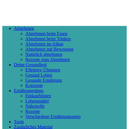
Abnehmen
Abnehmen beim Essen
Abnehmen beim Trinken
Abnehmen im Alltag
Abnehmen mit Bewegung
Natürlich abnehmen
Rezepte zum Abnehmen
Deine Gesundheit
Effektive Übungen
Gesund Leben
Gesunde Ernährung
Konzepte
Ernährungstipps
Einkaufslisten
Lebensmittel
Nährstoffe
Rezepte
Verschiedene Ernährungsarten
Tools
Zusätzliches Material