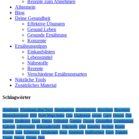
Rezepte zum Abnehmen
Allgemein
Blog
Deine Gesundheit
Effektive Übungen
Gesund Leben
Gesunde Ernährung
Konzepte
Ernährungstipps
Einkaufslisten
Lebensmittel
Nährstoffe
Rezepte
Verschiedene Ernährungsarten
Nützliche Tools
Zusätzliches Material
Schlagwörter
Abnehmen
Abnehmen ohne Sport
Abnehmtipps
Abnehmtricks
Berechnen
Bewegung
Blutzuckerspiegel
BMI
Body Mass Index
Chia
Cholesterin
corona
Curry
Dessert
Diät
Energie
Ernährung
Essen
Fitness
Frühstück
Gemüse
Gesund
Gesundheit
Grundumsatz
Kalorien
Lebensmittel
Mikronährstoffe
Nährstoffe
Obst
Ratgeber
Rechner
Rezept
Rezepte
Salat
Schmerzen
Schokolade
Sport
Sportgerät
Stoffwechsel
Tipps
Training
Trends
Wasser
Wissen
Zimt