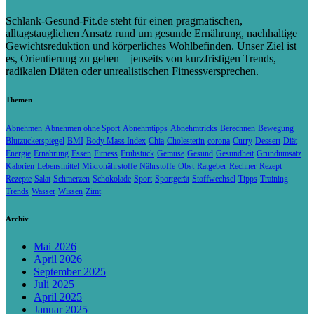
Schlank-Gesund-Fit.de steht für einen pragmatischen,
alltagstauglichen Ansatz rund um gesunde Ernährung, nachhaltige
Gewichtsreduktion und körperliches Wohlbefinden. Unser Ziel ist
es, Orientierung zu geben – jenseits von kurzfristigen Trends,
radikalen Diäten oder unrealistischen Fitnessversprechen.
Themen
Abnehmen
Abnehmen ohne Sport
Abnehmtipps
Abnehmtricks
Berechnen
Bewegung
Blutzuckerspiegel
BMI
Body Mass Index
Chia
Cholesterin
corona
Curry
Dessert
Diät
Energie
Ernährung
Essen
Fitness
Frühstück
Gemüse
Gesund
Gesundheit
Grundumsatz
Kalorien
Lebensmittel
Mikronährstoffe
Nährstoffe
Obst
Ratgeber
Rechner
Rezept
Rezepte
Salat
Schmerzen
Schokolade
Sport
Sportgerät
Stoffwechsel
Tipps
Training
Trends
Wasser
Wissen
Zimt
Archiv
Mai 2026
April 2026
September 2025
Juli 2025
April 2025
Januar 2025