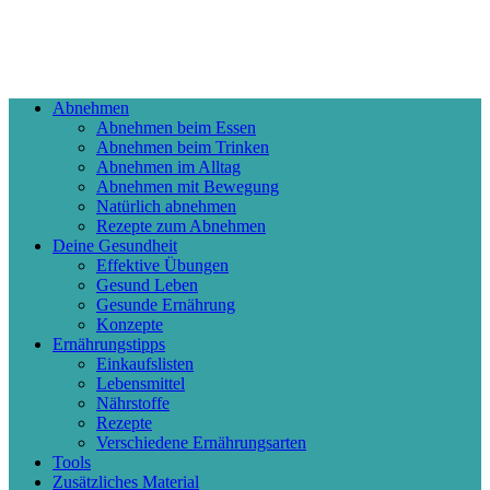
Abnehmen
Abnehmen beim Essen
Abnehmen beim Trinken
Abnehmen im Alltag
Abnehmen mit Bewegung
Natürlich abnehmen
Rezepte zum Abnehmen
Deine Gesundheit
Effektive Übungen
Gesund Leben
Gesunde Ernährung
Konzepte
Ernährungstipps
Einkaufslisten
Lebensmittel
Nährstoffe
Rezepte
Verschiedene Ernährungsarten
Tools
Zusätzliches Material