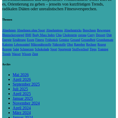
es, Orientierung zu geben – jenseits von kurzfristigen Trends,
radikalen Diäten oder unrealistischen Fitnessversprechen.
Themen
Abnehmen
Abnehmen ohne Sport
Abnehmtipps
Abnehmtricks
Berechnen
Bewegung
Blutzuckerspiegel
BMI
Body Mass Index
Chia
Cholesterin
corona
Curry
Dessert
Diät
Energie
Ernährung
Essen
Fitness
Frühstück
Gemüse
Gesund
Gesundheit
Grundumsatz
Kalorien
Lebensmittel
Mikronährstoffe
Nährstoffe
Obst
Ratgeber
Rechner
Rezept
Rezepte
Salat
Schmerzen
Schokolade
Sport
Sportgerät
Stoffwechsel
Tipps
Training
Trends
Wasser
Wissen
Zimt
Archiv
Mai 2026
April 2026
September 2025
Juli 2025
April 2025
Januar 2025
November 2024
April 2024
März 2024
Januar 2024