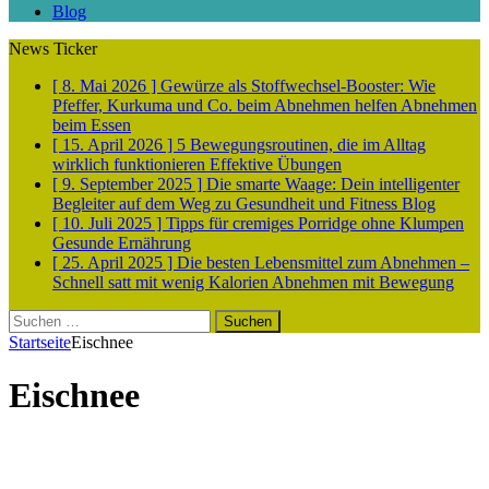
Blog
News Ticker
[ 8. Mai 2026 ]
Gewürze als Stoffwechsel-Booster: Wie
Pfeffer, Kurkuma und Co. beim Abnehmen helfen
Abnehmen
beim Essen
[ 15. April 2026 ]
5 Bewegungsroutinen, die im Alltag
wirklich funktionieren
Effektive Übungen
[ 9. September 2025 ]
Die smarte Waage: Dein intelligenter
Begleiter auf dem Weg zu Gesundheit und Fitness
Blog
[ 10. Juli 2025 ]
Tipps für cremiges Porridge ohne Klumpen
Gesunde Ernährung
[ 25. April 2025 ]
Die besten Lebensmittel zum Abnehmen –
Schnell satt mit wenig Kalorien
Abnehmen mit Bewegung
Suchen
nach:
Startseite
Eischnee
Eischnee