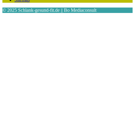
© 2025 Schlank-gesund-fit.de || Bo Mediaconsult