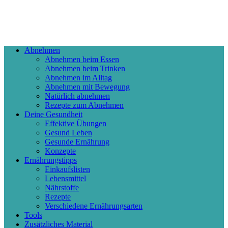
Abnehmen
Abnehmen beim Essen
Abnehmen beim Trinken
Abnehmen im Alltag
Abnehmen mit Bewegung
Natürlich abnehmen
Rezepte zum Abnehmen
Deine Gesundheit
Effektive Übungen
Gesund Leben
Gesunde Ernährung
Konzepte
Ernährungstipps
Einkaufslisten
Lebensmittel
Nährstoffe
Rezepte
Verschiedene Ernährungsarten
Tools
Zusätzliches Material