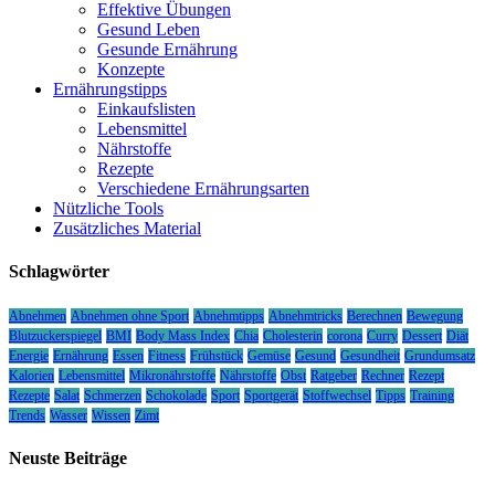
Effektive Übungen
Gesund Leben
Gesunde Ernährung
Konzepte
Ernährungstipps
Einkaufslisten
Lebensmittel
Nährstoffe
Rezepte
Verschiedene Ernährungsarten
Nützliche Tools
Zusätzliches Material
Schlagwörter
Abnehmen
Abnehmen ohne Sport
Abnehmtipps
Abnehmtricks
Berechnen
Bewegung
Blutzuckerspiegel
BMI
Body Mass Index
Chia
Cholesterin
corona
Curry
Dessert
Diät
Energie
Ernährung
Essen
Fitness
Frühstück
Gemüse
Gesund
Gesundheit
Grundumsatz
Kalorien
Lebensmittel
Mikronährstoffe
Nährstoffe
Obst
Ratgeber
Rechner
Rezept
Rezepte
Salat
Schmerzen
Schokolade
Sport
Sportgerät
Stoffwechsel
Tipps
Training
Trends
Wasser
Wissen
Zimt
Neuste Beiträge