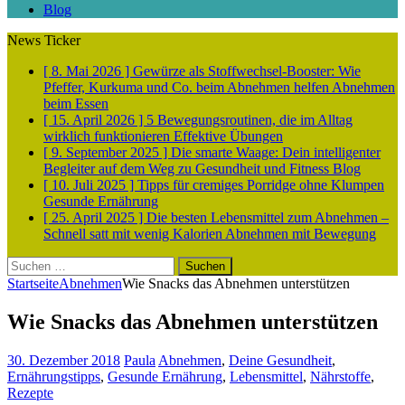
Blog
News Ticker
[ 8. Mai 2026 ]
Gewürze als Stoffwechsel-Booster: Wie
Pfeffer, Kurkuma und Co. beim Abnehmen helfen
Abnehmen
beim Essen
[ 15. April 2026 ]
5 Bewegungsroutinen, die im Alltag
wirklich funktionieren
Effektive Übungen
[ 9. September 2025 ]
Die smarte Waage: Dein intelligenter
Begleiter auf dem Weg zu Gesundheit und Fitness
Blog
[ 10. Juli 2025 ]
Tipps für cremiges Porridge ohne Klumpen
Gesunde Ernährung
[ 25. April 2025 ]
Die besten Lebensmittel zum Abnehmen –
Schnell satt mit wenig Kalorien
Abnehmen mit Bewegung
Suchen
nach:
Startseite
Abnehmen
Wie Snacks das Abnehmen unterstützen
Wie Snacks das Abnehmen unterstützen
30. Dezember 2018
Paula
Abnehmen
,
Deine Gesundheit
,
Ernährungstipps
,
Gesunde Ernährung
,
Lebensmittel
,
Nährstoffe
,
Rezepte