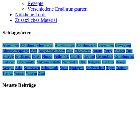
Rezepte
Verschiedene Ernährungsarten
Nützliche Tools
Zusätzliches Material
Schlagwörter
Abnehmen
Abnehmen ohne Sport
Abnehmtipps
Abnehmtricks
Berechnen
Bewegung
Blutzuckerspiegel
BMI
Body Mass Index
Chia
Cholesterin
corona
Curry
Dessert
Diät
Energie
Ernährung
Essen
Fitness
Frühstück
Gemüse
Gesund
Gesundheit
Grundumsatz
Kalorien
Lebensmittel
Mikronährstoffe
Nährstoffe
Obst
Ratgeber
Rechner
Rezept
Rezepte
Salat
Schmerzen
Schokolade
Sport
Sportgerät
Stoffwechsel
Tipps
Training
Trends
Wasser
Wissen
Zimt
Neuste Beiträge