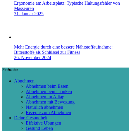
Ergonomie am Arbeitsplatz: Typische Haltungsfehler von
Masseuren
31. Januar 2025
Mehr Energie durch eine bessere Nährstoffaufnahme:
Bitterstoffe als Schlüssel zur Fitness
26. November 2024
Navigation
Abnehmen
Abnehmen beim Essen
Abnehmen beim Trinken
Abnehmen im Alltag
Abnehmen mit Bewegung
Natürlich abnehmen
Rezepte zum Abnehmen
Deine Gesundheit
Effektive Übungen
Gesund Leben