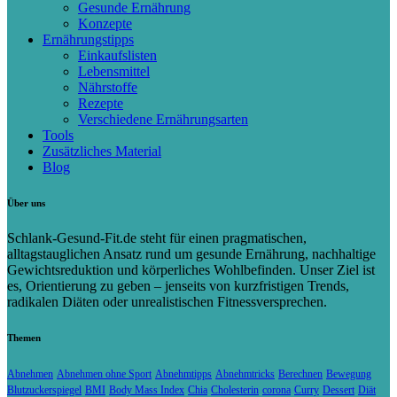
Gesunde Ernährung
Konzepte
Ernährungstipps
Einkaufslisten
Lebensmittel
Nährstoffe
Rezepte
Verschiedene Ernährungsarten
Tools
Zusätzliches Material
Blog
Über uns
Schlank-Gesund-Fit.de steht für einen pragmatischen,
alltagstauglichen Ansatz rund um gesunde Ernährung, nachhaltige
Gewichtsreduktion und körperliches Wohlbefinden. Unser Ziel ist
es, Orientierung zu geben – jenseits von kurzfristigen Trends,
radikalen Diäten oder unrealistischen Fitnessversprechen.
Themen
Abnehmen
Abnehmen ohne Sport
Abnehmtipps
Abnehmtricks
Berechnen
Bewegung
Blutzuckerspiegel
BMI
Body Mass Index
Chia
Cholesterin
corona
Curry
Dessert
Diät