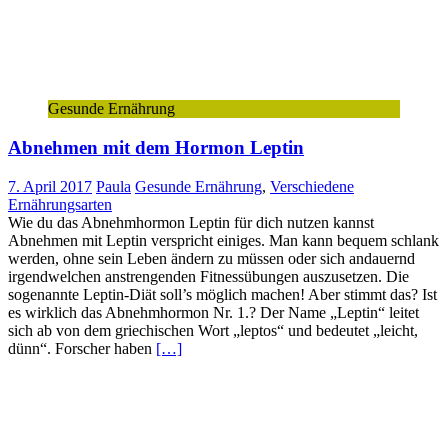
Gesunde Ernährung
Abnehmen mit dem Hormon Leptin
7. April 2017
Paula
Gesunde Ernährung
,
Verschiedene
Ernährungsarten
Wie du das Abnehmhormon Leptin für dich nutzen kannst
Abnehmen mit Leptin verspricht einiges. Man kann bequem schlank
werden, ohne sein Leben ändern zu müssen oder sich andauernd
irgendwelchen anstrengenden Fitnessübungen auszusetzen. Die
sogenannte Leptin-Diät soll’s möglich machen! Aber stimmt das? Ist
es wirklich das Abnehmhormon Nr. 1.? Der Name „Leptin“ leitet
sich ab von dem griechischen Wort „leptos“ und bedeutet „leicht,
dünn“. Forscher haben
[…]