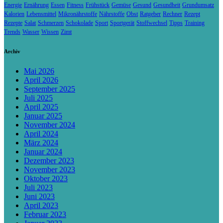
Energie
Ernährung
Essen
Fitness
Frühstück
Gemüse
Gesund
Gesundheit
Grundumsatz
Kalorien
Lebensmittel
Mikronährstoffe
Nährstoffe
Obst
Ratgeber
Rechner
Rezept
Rezepte
Salat
Schmerzen
Schokolade
Sport
Sportgerät
Stoffwechsel
Tipps
Training
Trends
Wasser
Wissen
Zimt
Archiv
Mai 2026
April 2026
September 2025
Juli 2025
April 2025
Januar 2025
November 2024
April 2024
März 2024
Januar 2024
Dezember 2023
November 2023
Oktober 2023
Juli 2023
Juni 2023
April 2023
Februar 2023