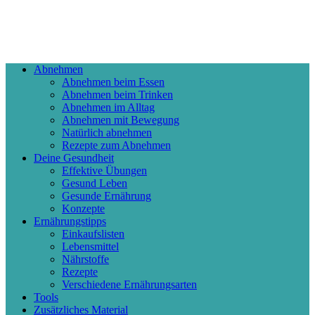
Abnehmen
Abnehmen beim Essen
Abnehmen beim Trinken
Abnehmen im Alltag
Abnehmen mit Bewegung
Natürlich abnehmen
Rezepte zum Abnehmen
Deine Gesundheit
Effektive Übungen
Gesund Leben
Gesunde Ernährung
Konzepte
Ernährungstipps
Einkaufslisten
Lebensmittel
Nährstoffe
Rezepte
Verschiedene Ernährungsarten
Tools
Zusätzliches Material