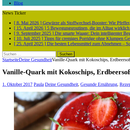
Blog
News Ticker
[ 8. Mai 2026 ]
Gewürze als Stoffwechsel-Booster: Wie Pfeff
[ 15. April 2026 ]
5 Bewegungsroutinen, die im Alltag wirklich
[ 9. September 2025 ]
Die smarte Waage: Dein intelligenter Be
[ 10. Juli 2025 ]
Tipps für cremiges Porridge ohne Klumpen
Ge
[ 25. April 2025 ]
Die besten Lebensmittel zum Abnehmen – Sch
Suchen
nach:
Startseite
Deine Gesundheit
Vanille-Quark mit Kokoschips, Erdbeers
Vanille-Quark mit Kokoschips, Erdbeerso
1. Oktober 2017
Paula
Deine Gesundheit
,
Gesunde Ernährung
,
Reze