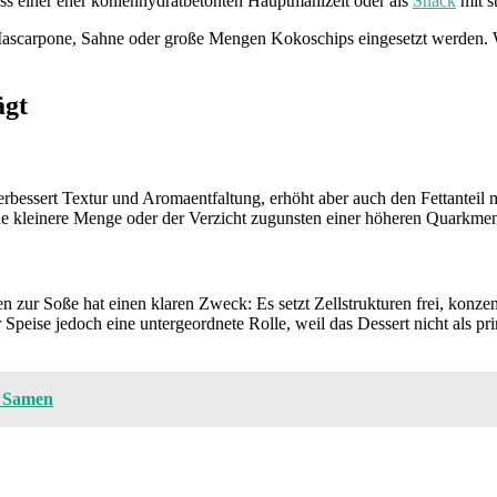
uss einer eher kohlenhydratbetonten Hauptmahlzeit oder als
Snack
mit s
 Mascarpone, Sahne oder große Mengen Kokoschips eingesetzt werden. We
ägt
rbessert Textur und Aromaentfaltung, erhöht aber auch den Fettanteil m
ine kleinere Menge oder der Verzicht zugunsten einer höheren Quarkme
 zur Soße hat einen klaren Zweck: Es setzt Zellstrukturen frei, konzent
 Speise jedoch eine untergeordnete Rolle, weil das Dessert nicht als pri
a Samen