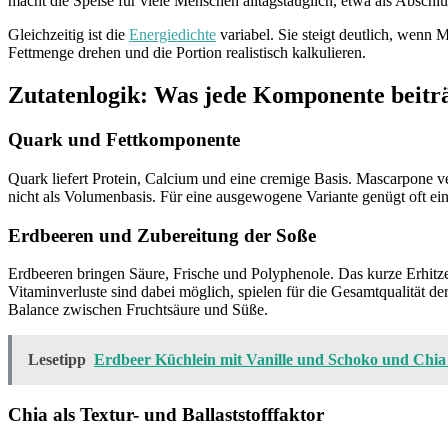
macht die Speise für viele Menschen alltagstauglich, etwa als Abschl
Gleichzeitig ist die
Energiedichte
variabel. Sie steigt deutlich, wenn
Fettmenge drehen und die Portion realistisch kalkulieren.
Zutatenlogik: Was jede Komponente beitr
Quark und Fettkomponente
Quark liefert Protein, Calcium und eine cremige Basis. Mascarpone ve
nicht als Volumenbasis. Für eine ausgewogene Variante genügt oft e
Erdbeeren und Zubereitung der Soße
Erdbeeren bringen Säure, Frische und Polyphenole. Das kurze Erhitzen
Vitaminverluste sind dabei möglich, spielen für die Gesamtqualität der
Balance zwischen Fruchtsäure und Süße.
Lesetipp
Erdbeer Küchlein mit Vanille und Schoko und Chi
Chia als Textur- und Ballaststofffaktor