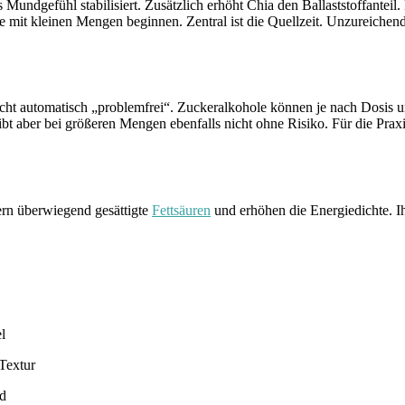
s Mundgefühl stabilisiert. Zusätzlich erhöht Chia den Ballaststoffantei
llte mit kleinen Mengen beginnen. Zentral ist die Quellzeit. Unzureic
h nicht automatisch „problemfrei“. Zuckeralkohole können je nach Dosi
 bleibt aber bei größeren Mengen ebenfalls nicht ohne Risiko. Für die Pra
ern überwiegend gesättigte
Fettsäuren
und erhöhen die Energiedichte. Ih
l
 Textur
rd