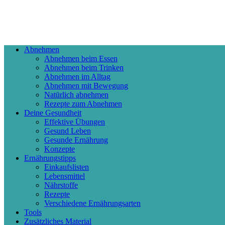
Abnehmen
Abnehmen beim Essen
Abnehmen beim Trinken
Abnehmen im Alltag
Abnehmen mit Bewegung
Natürlich abnehmen
Rezepte zum Abnehmen
Deine Gesundheit
Effektive Übungen
Gesund Leben
Gesunde Ernährung
Konzepte
Ernährungstipps
Einkaufslisten
Lebensmittel
Nährstoffe
Rezepte
Verschiedene Ernährungsarten
Tools
Zusätzliches Material