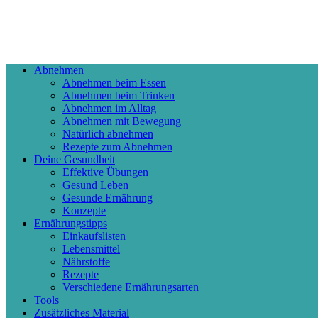
Abnehmen
Abnehmen beim Essen
Abnehmen beim Trinken
Abnehmen im Alltag
Abnehmen mit Bewegung
Natürlich abnehmen
Rezepte zum Abnehmen
Deine Gesundheit
Effektive Übungen
Gesund Leben
Gesunde Ernährung
Konzepte
Ernährungstipps
Einkaufslisten
Lebensmittel
Nährstoffe
Rezepte
Verschiedene Ernährungsarten
Tools
Zusätzliches Material