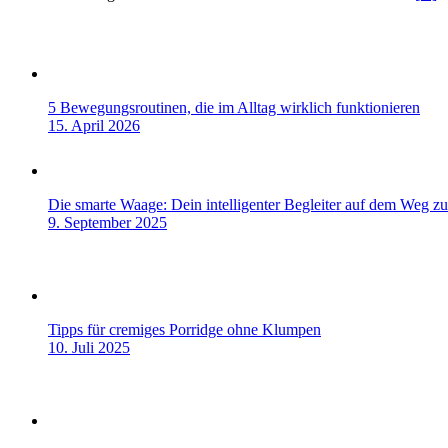
5 Bewegungsroutinen, die im Alltag wirklich funktionieren
15. April 2026
Die smarte Waage: Dein intelligenter Begleiter auf dem Weg z
9. September 2025
Tipps für cremiges Porridge ohne Klumpen
10. Juli 2025