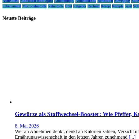
Abnehmen
Abnehmen ohne Sport
Abnehmtipps
Abnehmtricks
Berechnen
Bewegung
Blutz
Lebensmittel
Mikronährstoffe
Nährstoffe
Obst
Ratgeber
Rechner
Rezept
Rezepte
Salat
Sch
Neuste Beiträge
Gewürze als Stoffwechsel-Booster: Wie Pfeffer
8. Mai 2026
Wer an Abnehmen denkt, denkt an Kalorien zählen, Verzicht und 
Ernährungswissenschaft in den letzten Jahren zunehmend
[...]