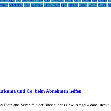
uckerspiegel
BMI
Body Mass Index
Chia
Cholesterin
corona
Curry
Dessert
Diät
Energie
Er
merzen
Schokolade
Sport
Sportgerät
Stoffwechsel
Tipps
Training
Trends
Wasser
Wissen
Zi
, Kurkuma und Co. beim Abnehmen helfen
Diätpläne. Selten fällt der Blick auf das Gewürzregal – dabei steckt in