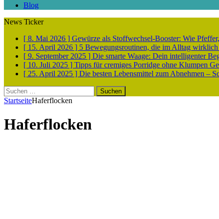
Blog
News Ticker
[ 8. Mai 2026 ]
Gewürze als Stoffwechsel-Booster: Wie Pfeff
[ 15. April 2026 ]
5 Bewegungsroutinen, die im Alltag wirklich
[ 9. September 2025 ]
Die smarte Waage: Dein intelligenter Be
[ 10. Juli 2025 ]
Tipps für cremiges Porridge ohne Klumpen
Ge
[ 25. April 2025 ]
Die besten Lebensmittel zum Abnehmen – Sch
Suchen
nach:
Startseite
Haferflocken
Haferflocken