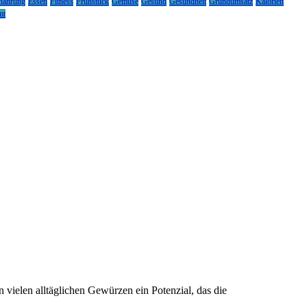
nährung
Essen
Fitness
Frühstück
Gemüse
Gesund
Gesundheit
Grundumsatz
Kalorien
mt
 vielen alltäglichen Gewürzen ein Potenzial, das die