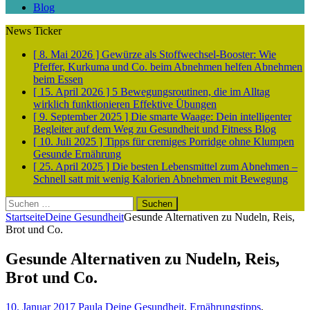
Blog
News Ticker
[ 8. Mai 2026 ]
Gewürze als Stoffwechsel-Booster: Wie
Pfeffer, Kurkuma und Co. beim Abnehmen helfen
Abnehmen
beim Essen
[ 15. April 2026 ]
5 Bewegungsroutinen, die im Alltag
wirklich funktionieren
Effektive Übungen
[ 9. September 2025 ]
Die smarte Waage: Dein intelligenter
Begleiter auf dem Weg zu Gesundheit und Fitness
Blog
[ 10. Juli 2025 ]
Tipps für cremiges Porridge ohne Klumpen
Gesunde Ernährung
[ 25. April 2025 ]
Die besten Lebensmittel zum Abnehmen –
Schnell satt mit wenig Kalorien
Abnehmen mit Bewegung
Suchen
nach:
Startseite
Deine Gesundheit
Gesunde Alternativen zu Nudeln, Reis,
Brot und Co.
Gesunde Alternativen zu Nudeln, Reis,
Brot und Co.
10. Januar 2017
Paula
Deine Gesundheit
,
Ernährungstipps
,