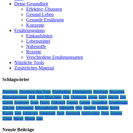
Deine Gesundheit
Effektive Übungen
Gesund Leben
Gesunde Ernährung
Konzepte
Ernährungstipps
Einkaufslisten
Lebensmittel
Nährstoffe
Rezepte
Verschiedene Ernährungsarten
Nützliche Tools
Zusätzliches Material
Schlagwörter
Abnehmen
Abnehmen ohne Sport
Abnehmtipps
Abnehmtricks
Berechnen
Bewegung
Blutzuckerspiegel
BMI
Body Mass Index
Chia
Cholesterin
corona
Curry
Dessert
Diät
Energie
Ernährung
Essen
Fitness
Frühstück
Gemüse
Gesund
Gesundheit
Grundumsatz
Kalorien
Lebensmittel
Mikronährstoffe
Nährstoffe
Obst
Ratgeber
Rechner
Rezept
Rezepte
Salat
Schmerzen
Schokolade
Sport
Sportgerät
Stoffwechsel
Tipps
Training
Trends
Wasser
Wissen
Zimt
Neuste Beiträge