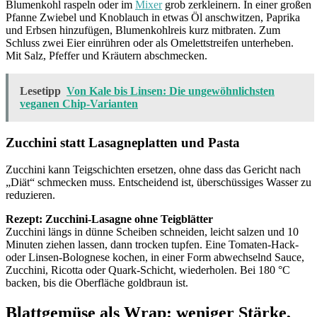
Blumenkohl raspeln oder im
Mixer
grob zerkleinern. In einer großen
Pfanne Zwiebel und Knoblauch in etwas Öl anschwitzen, Paprika
und Erbsen hinzufügen, Blumenkohlreis kurz mitbraten. Zum
Schluss zwei Eier einrühren oder als Omelettstreifen unterheben.
Mit Salz, Pfeffer und Kräutern abschmecken.
Lesetipp
Von Kale bis Linsen: Die ungewöhnlichsten
veganen Chip-Varianten
Zucchini statt Lasagneplatten und Pasta
Zucchini kann Teigschichten ersetzen, ohne dass das Gericht nach
„Diät“ schmecken muss. Entscheidend ist, überschüssiges Wasser zu
reduzieren.
Rezept: Zucchini-Lasagne ohne Teigblätter
Zucchini längs in dünne Scheiben schneiden, leicht salzen und 10
Minuten ziehen lassen, dann trocken tupfen. Eine Tomaten-Hack-
oder Linsen-Bolognese kochen, in einer Form abwechselnd Sauce,
Zucchini, Ricotta oder Quark-Schicht, wiederholen. Bei 180 °C
backen, bis die Oberfläche goldbraun ist.
Blattgemüse als Wrap: weniger Stärke,