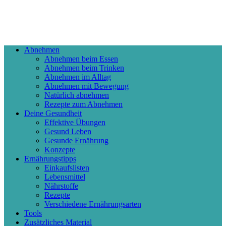
Abnehmen
Abnehmen beim Essen
Abnehmen beim Trinken
Abnehmen im Alltag
Abnehmen mit Bewegung
Natürlich abnehmen
Rezepte zum Abnehmen
Deine Gesundheit
Effektive Übungen
Gesund Leben
Gesunde Ernährung
Konzepte
Ernährungstipps
Einkaufslisten
Lebensmittel
Nährstoffe
Rezepte
Verschiedene Ernährungsarten
Tools
Zusätzliches Material