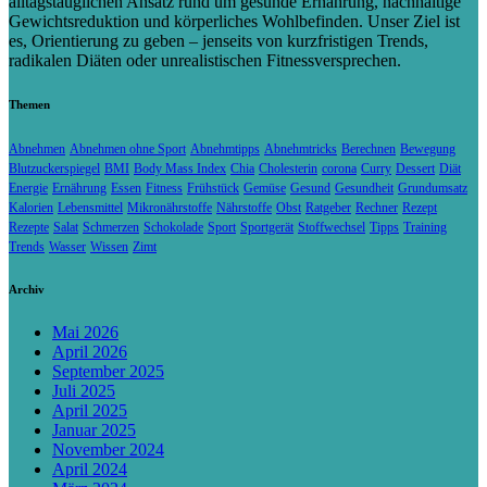
alltagstauglichen Ansatz rund um gesunde Ernährung, nachhaltige
Gewichtsreduktion und körperliches Wohlbefinden. Unser Ziel ist
es, Orientierung zu geben – jenseits von kurzfristigen Trends,
radikalen Diäten oder unrealistischen Fitnessversprechen.
Themen
Abnehmen
Abnehmen ohne Sport
Abnehmtipps
Abnehmtricks
Berechnen
Bewegung
Blutzuckerspiegel
BMI
Body Mass Index
Chia
Cholesterin
corona
Curry
Dessert
Diät
Energie
Ernährung
Essen
Fitness
Frühstück
Gemüse
Gesund
Gesundheit
Grundumsatz
Kalorien
Lebensmittel
Mikronährstoffe
Nährstoffe
Obst
Ratgeber
Rechner
Rezept
Rezepte
Salat
Schmerzen
Schokolade
Sport
Sportgerät
Stoffwechsel
Tipps
Training
Trends
Wasser
Wissen
Zimt
Archiv
Mai 2026
April 2026
September 2025
Juli 2025
April 2025
Januar 2025
November 2024
April 2024